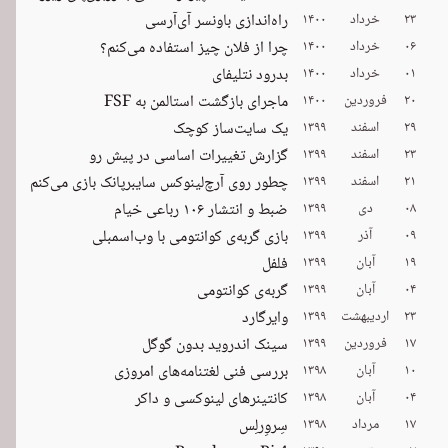
۲۳
خرداد
۱۴۰۰
راه‌اندازی باونسر آی‌آر‌سی
۰۶
خرداد
۱۴۰۰
چرا از فلان چیز استفاده می‌کنم؟
۰۱
خرداد
۱۴۰۰
بدرود نتلیفای
۲۰
فروردین
۱۴۰۰
ماجرای بازگشت استالمن به FSF
۲۹
اسفند
۱۳۹۹
یک سایت‌ساز کوچک
۲۳
اسفند
۱۳۹۹
گزارش تغییرات اساسی در پیش رو
۲۱
اسفند
۱۳۹۹
چطور روی آرچ‌لینوکس سایبرپانک بازی می‌کنم
۰۸
دی
۱۳۹۹
ضبط و انتشار ۱۰۶ رباعی خیام
۰۹
آذر
۱۳۹۹
بازی گربه‌ی کوانتومی با وب‌اسمبلی
۱۹
آبان
۱۳۹۹
فلفل
۰۴
آبان
۱۳۹۹
گربه‌ی کوانتومی
۲۳
اردیبهشت
۱۳۹۹
وایرگارد
۱۷
فروردین
۱۳۹۹
سینک اندروید بدون گوگل
۱۰
آبان
۱۳۹۸
بررسی فنی لغتنامه‌های امروزی
۰۴
آبان
۱۳۹۸
کانتینرهای لینوکسی و داکر
۱۷
مرداد
۱۳۹۸
سِروِرلِس