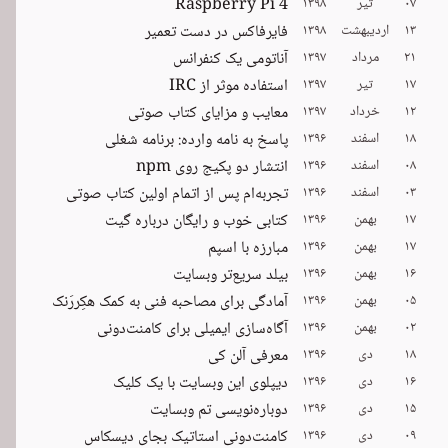
۰۷
تیر
۱۳۹۸
Raspberry Pi 4
۱۳
اردیبهشت
۱۳۹۸
فایرفاکس در دست تعمیر
۲۱
مرداد
۱۳۹۷
آناتومی یک کنفرانس
۱۷
تیر
۱۳۹۷
استفاده موثر از IRC
۱۲
خرداد
۱۳۹۷
معایب و مزایای کتاب صوتی
۱۸
اسفند
۱۳۹۶
پاسخ به نامه وارده: برنامه شغلی
۰۸
اسفند
۱۳۹۶
انتشار دو پکیج روی npm
۰۳
اسفند
۱۳۹۶
تجربه‌ام پس از اتمام اولین کتاب صوتی
۱۷
بهمن
۱۳۹۶
کتابی خوب و رایگان درباره گیت
۱۷
بهمن
۱۳۹۶
مبارزه با اسپم
۱۶
بهمن
۱۳۹۶
بیلد سریع‌تر وبسایت
۰۵
بهمن
۱۳۹۶
آمادگی برای مصاحبه فنی به کمک هکِررَنک
۰۲
بهمن
۱۳۹۶
آگاه‌سازی ایمیلی برای کامنت‌دونی
۱۸
دی
۱۳۹۶
معرفی آلن کی
۱۶
دی
۱۳۹۶
دیپلوی این وبسایت با یک کلیک
۱۵
دی
۱۳۹۶
دوباره‌نویسی تم وبسایت
۰۹
دی
۱۳۹۶
کامنت‌دونی استاتیک بجای دیسکاس