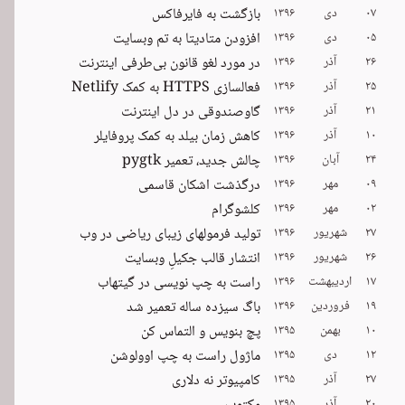
۰۷
دی
۱۳۹۶
بازگشت به فایرفاکس
۰۵
دی
۱۳۹۶
افزودن متادیتا به تم وبسایت
۲۶
آذر
۱۳۹۶
در مورد لغو قانون بی‌طرفی اینترنت
۲۵
آذر
۱۳۹۶
فعالسازی HTTPS به کمک Netlify
۲۱
آذر
۱۳۹۶
گاوصندوقی در دل اینترنت
۱۰
آذر
۱۳۹۶
کاهش زمان بیلد به کمک پروفایلر
۲۴
آبان
۱۳۹۶
چالش جدید، تعمیر pygtk
۰۹
مهر
۱۳۹۶
درگذشت اشکان قاسمی
۰۲
مهر
۱۳۹۶
کلشوگرام
۲۷
شهریور
۱۳۹۶
تولید فرمولهای زیبای ریاضی در وب
۲۶
شهریور
۱۳۹۶
انتشار قالب جکیلِ وبسایت
۱۷
اردیبهشت
۱۳۹۶
راست به چپ نویسی در گیتهاب
۱۹
فروردین
۱۳۹۶
باگ سیزده ساله تعمیر شد
۱۰
بهمن
۱۳۹۵
پچ بنویس و التماس کن
۱۲
دی
۱۳۹۵
ماژول راست به چپ اوولوشن
۲۷
آذر
۱۳۹۵
کامپیوتر نه دلاری
۲۰
آذر
۱۳۹۵