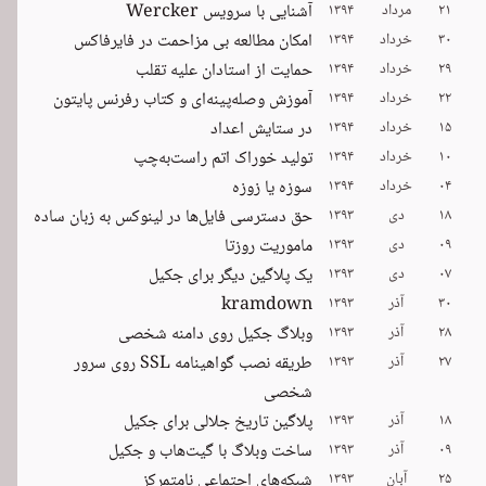
۲۱
مرداد
۱۳۹۴
آشنایی با سرویس Wercker
۳۰
خرداد
۱۳۹۴
امکان مطالعه بی مزاحمت در فایرفاکس
۲۹
خرداد
۱۳۹۴
حمایت از استادان علیه تقلب
۲۲
خرداد
۱۳۹۴
آموزش وصله‌پینه‌ای و کتاب رفرنس پایتون
۱۵
خرداد
۱۳۹۴
در ستایش اعداد
۱۰
خرداد
۱۳۹۴
تولید خوراک اتم راست‌به‌چپ
۰۴
خرداد
۱۳۹۴
سوزه یا زوزه
۱۸
دی
۱۳۹۳
حق دسترسی فایل‌ها در لینوکس به زبان ساده
۰۹
دی
۱۳۹۳
ماموریت روزتا
۰۷
دی
۱۳۹۳
یک پلاگین دیگر برای جکیل
۳۰
آذر
۱۳۹۳
kramdown
۲۸
آذر
۱۳۹۳
وبلاگ جکیل روی دامنه شخصی
۲۷
آذر
۱۳۹۳
طریقه نصب گواهینامه SSL روی سرور
شخصی
۱۸
آذر
۱۳۹۳
پلاگین تاریخ جلالی برای جکیل
۰۹
آذر
۱۳۹۳
ساخت وبلاگ با گیت‌هاب و جکیل
۲۵
آبان
۱۳۹۳
شبکه‌های اجتماعی نامتمرکز