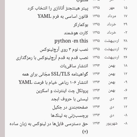
مکتوب
۱۵
مهر
۱۳۹۵
پیتر هینتجنز اُتانازی را انتخاب کرد
۱۷
مرداد
۱۳۹۵
قانون اساسی به فرم YAML
۲۹
خرداد
۱۳۹۵
بوکمارکر
۰۲
خرداد
۱۳۹۵
کارت هوشمند
۲۸
اردیبهشت
۱۳۹۵
python -m this
۲۷
اردیبهشت
۱۳۹۵
نصب نوم ۳ روی آرچ‌لینوکس
۲۶
اردیبهشت
۱۳۹۵
نصب قدم به قدم آرچ‌لینوکس با رمزگذاری
۱۸
بهمن
۱۳۹۴
انتشار ساقی‌بات
۱۲
بهمن
۱۳۹۴
گواهینامه SSL/TLS مجّانی برای همه
۰۹
بهمن
۱۳۹۴
انتشار ۱۰۶ رباعی خیام با فرمت YAML
۰۶
بهمن
۱۳۹۴
پروتکل چت اینترنت و اسکرین
۲۳
دی
۱۳۹۴
لیستی با حروف ابجد
۱۲
دی
۱۳۹۴
صفحه‌بندی در جکیل
۰۸
دی
۱۳۹۴
برچسب‌زنی به لینک‌ها
۰۸
شهریور
۱۳۹۴
حق دسترسی فایل‌ها در لینوکس به زبان ساده
(۲)