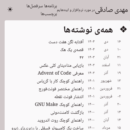
برنامه‌ها
سرفصل‌ها
مهدی صادقی
☀
در مورد نرم‌افزار و ایده‌هایم
برچسب‌ها
❖ همه‌ی نوشته‌ها
۱۶
دی
۱۴۰۴
آفتابه لگن هفت دست
۱۰
دی
۱۴۰۴
قصه‌ی یک هک
۲۱
آبان
۱۴۰۳
۴۲
۱۱
اسفند
۱۴۰۲
بازیابی متادیتای کلی عکس
۱۹
آذر
۱۴۰۲
معرفی Advent of Code
۱۳
شهریور
۱۴۰۱
راهنمای کوچک کار با کَن‌باس
۲۱
فروردین
۱۴۰۱
راهنمای مختصر فونت‌فورج
۰۲
فروردین
۱۴۰۱
انتشار فونت نقطه
۲۰
آذر
۱۴۰۰
راهنمای کوچک GNU Make
۱۴
آذر
۱۴۰۰
بازگشت کامنت‌دونی
۱۴
آبان
۱۴۰۰
راهنمای کوچک روت اندروید
۱۵
مرداد
۱۴۰۰
ساخت یک کامپیوتر فسقلی با رزبری‌پای زیرو