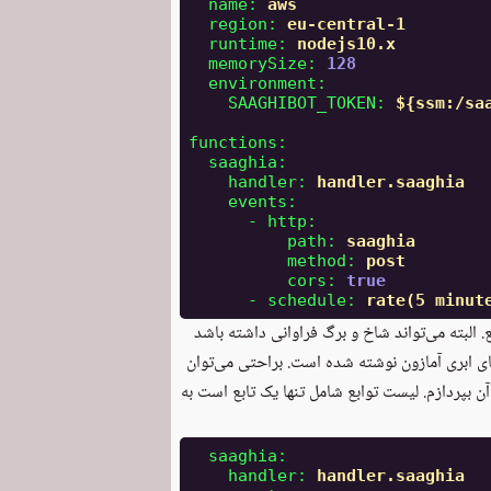
name
:
aws
region
:
eu-central-1
runtime
:
nodejs10.x
memorySize
:
128
environment
:
SAAGHIBOT_TOKEN
:
${ssm:/sa
functions
:
saaghia
:
handler
:
handler.saaghia
events
:
-
http
:
path
:
saaghia
method
:
post
cors
:
true
-
schedule
:
rate(5 minut
لبته می‌تواند شاخ و برگ فراوانی داشته باشد
ابری آمازون نوشته شده است. براحتی می‌توان
ن بپردازم. لیست توابع شامل تنها یک تابع است به
saaghia
:
handler
:
handler.saaghia