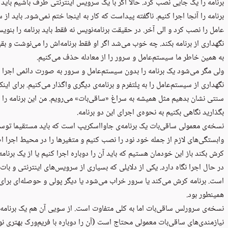
برنامه را یک جایی نصب کرد. حالا اگر با یک سرویس اینترنتی طرف باشیم باید
برنامه را آنجا اجرا کنیم. ناگفته پیداست که کار به اینجا ختم نمی‌شود. باید ا
عامل را نصب کرد و الی آخر. در حقیقت برنامه‌نویس نه فقط باید برنامه را بنویس
نگهداری از برنامه بکند. چه خوب می‌شد اگر او فقط برنامه‌اش را می‌نوشت و بق
به همین خاطر ما سیستم‌عامل و سرور را از معادله حذف می‌کنیم.
ولی مگر می‌شود یک برنامه را بدون سیستم‌عامل و سرور به صورت دائمی اجرا 
نگهداری از سیستم‌عامل را به پلتفرم و برنامه‌ی دیگری واگذار می‌کنیم. برای اینک
سنتی نشان بدهیم مثل همیشه به سراغ «
ساقی‌بات
» می‌رویم. من این برنامه را 
بگذارید نگاهی بکنیم به نحوه‌ی اجرای این دو برنامه.
نسخه‌ی معمولی ساقی‌بات یک برنامه‌ی جاوااسکریپ است که باید مستقیما تو
وابستگی‌های لازم از جمله خود نود را نصب کنیم و متغیرها را در محیط اجرا اضاف
کرش بکند باز این خودمان هستیم که باید آن را دوباره اجرا کنیم یا از یک برنام
در حال اجرا نگاه دارد. یکی از دلایلی که بسیاری از سرویس‌های اینترنتی و بات‌ه
است. برنامه کرش می‌کند یا سرور خراب می‌شود یا دیگر پولی و حوصله‌ای برای
همینطور بود.
نسخه‌ی سرورلس ساقی‌بات اما به کلی متفاوت است. از سویی آن هم یک برنامه‌
نیازمندی‌های ساقی‌بات معمولی محتاج است (آن را دوباره با فریم‌ورک بهتری نوش