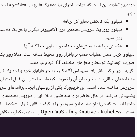
مهمترین تفاوت این است که «واحد اجرای برنامه» یک «تابع» یا «فانکشن» است ن
مهم:
دیپلوی یک فانکشن بجای کل برنامه
دیپلوی روی یک سرویس‌دهنده‌ی ابری (کامپیوتر دیگران یا هر یک کلاست
روی سرور
شکستن برنامه به بخش‌های مختلف و دیپلوی جداگانه آنها
دیپلوی کردن همان عملیات نصب نرم‌افزار روی محیط هدف است. مثلا روی یک سرو
صورت اتوماتیک توسط راه‌حل‌های مختلف
CI
انجام می‌دهند.
اگر به سورس‌کد ساقی‌بات سرورلس نگاه کنید به جز فایلهای خود برنامه یک فای
متاداده‌های ساقی‌بات و نیز توابع آن را تعریف کرده‌ام. ساختار این فایل اختی
سرورلس
ساخته شده است. این فریم‌ورک یکی از روشهای ایجاد برنامه‌های سرو
پشتیبانی می‌کند. در حال حاضر برای مخاطبین داخل ایران سرویس‌دهنده‌ها
ماجرا اینست که می‌توان مشابه این سرویس را با کیفیت قابل قبولی شخصا ساخ
هستید
Kubeless
و
Knative
و
fn
و
OpenFaaS
را ببینید. بگذارید نگاهی