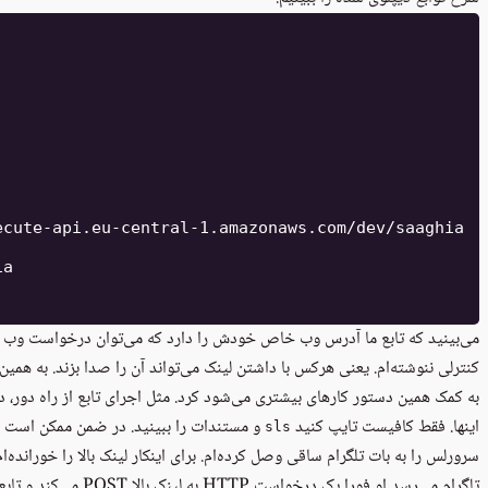
cute-api.eu-central-1.amazonaws.com/dev/saaghia

a

کنترلی ننوشته‌ام. یعنی هرکس با داشتن لینک می‌تواند آن را صدا بزند. به همین 
به کمک همین دستور کارهای بیشتری می‌شود کرد. مثل اجرای تابع از راه دور، دی
اینها. فقط کافیست تایپ کنید
و مستندات را ببینید. در ضمن ممکن است ب
sls
سرورلس را به
بات تلگرام ساقی
تلگرام می‌رسد او فورا یک درخواست HTTP به لینک بالا POST می‌کند و تابع هم جوابش را می‌دهد. دستور را در ادامه می‌آورم.