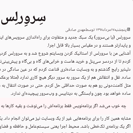
سِروِرلِس
📆
پنجشنبه
۱۷
مرداد
۱۳۹۸
توسط
مهدی صادقی
سرورلس (یا بی‌سرور) یک سبک جدید و متفاوت برای راه‌اندازی سرویس‌های اینتر
و پایدارتر هستند و در مقیاس بسیار بالا قابل اجرا.
آشنایی من با سرورلس از استاتیک کردن وبسایتم شروع شد و به سرورلس کردن بر
کردم تا از دردسر سی‌پنل و خرید هاست و خرابی‌های گاه و بی‌گاه و پیش‌بینی‌ن
دلپذیر رایج گذشتم و به وبسایت ساده‌تری قناعت کردم که در عین سادگی در د
ساده. نقل و انتقالش هم از یک سرور به سرور دیگر هیچ کاری ندارد (مثلا برع
مثل کامنت‌دونی رو هم به صورت حداقلی حل کردم. حتی در صورت انتقال به 
ساده خواهد بود چون وابستگی به دیتابیس و وب‌سرور پیچیده‌ای ندارد.
چه خوب می‌شد اگر برنامه‌نویس فقط برنامه‌اش را می‌نوشت و بقیه کارها به
مشابه همین کار را برای برنامه‌هایی غیر از یک وبسایت نیز می‌توان انجام داد.
اگر یک برنامه‌ی تک‌خطی باشد. محیط اجرا یعنی سیستم‌عامل و حافظه و فضای ذخ