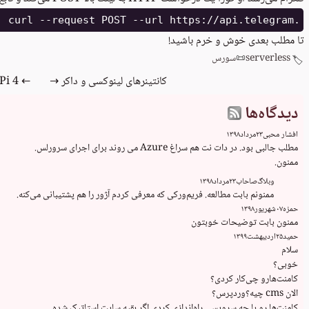
تا مطلب بعدی خوش و خرم باشید!
serverless
📜
سورس
🏷️
کانتینرهای لینوکسی و داکر →
← Raspberry Pi 4
دیدگاه‌ها
افشار محبی
۲۳
مرداد
۱۳۹۸
ممنون.
وبلاگ‌صاحاب
۲۳
مرداد
۱۳۹۸
ممنونم بابت مطالعه. فریم‌ورکی که معرفی کردم آژور را هم 
پشتیبانی
 می‌کنه.
حمزه
۰۷
شهریور
۱۳۹۸
ممنون بابت توضیحات خوبتون
حمید
۲۵
اردیبهشت
۱۳۹۹
کامنت‌ها رو با چه سرویسی راه‌اندازی کردی اگر بقیه سایت استاتیک شده.