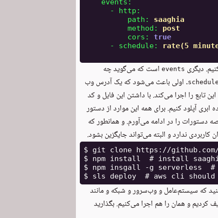
events
:
-
http
:
path
:
saaghia
method
:
post
cors
:
true
-
schedule
:
rate(5 minut
نیم. دیگری
است که می‌گوید چه
events
. اولی باعث می‌شود که یک آدرس وب
schedul
 تابع را اجرا می‌کند. با داشتن این فایل و کد
ه ابری آپلود کنیم. برای همه این موارد از دستور
 دستورات را در ادامه می‌آورم. و همانطور که
اربردی ندارد و البته می‌تواند جایگزین بشود.
$ git clone https://github.com/
$ npm install  # install saaghi
$ npm insgall -g serverless  # 
نید که سیستم‌عامل و وب‌سرور و شبکه و مانند
یف کردیم و همان را هم اجرا می‌کنیم. بگذارید