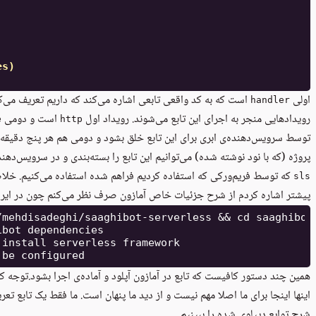
es)
اولی
است که به کد واقعی تابعی اشاره می‌کند که داریم تعریف می‌ک
handler
رویدادهایی منجر به اجرای این تابع می‌شوند. رویداد اول
است و دومی
e
http
توسط سرویس‌دهنده‌ی ابری برای این تابع خلق بشود و دومی هم هر پنج دقیقه این
پروژه (که با نود نوشته شده) می‌توانیم این تابع را بسته‌بندی و در سرویس‌دهند
که توسط فریم‌ورکی که استفاده کردیم فراهم شده استفاده می‌کنیم. خلاصه
sls
پیشتر اشاره کردم از شرح جزئیات خاص آمازون صرف نظر می‌کنم چون در ایران ک
mehdisadeghi/saaghibot-serverless && cd saaghibot-
bot dependencies

install serverless framework

همین چند دستور کافیست که تابع در آمازون آپلود و آماده‌ی اجرا بشود.توجه ک
اینها اینجا برای ما اصلا مهم نیست و از دید ما پنهان است. ما فقط یک تابع تعر
شرح توابع دیپلوی شده را ببینیم.