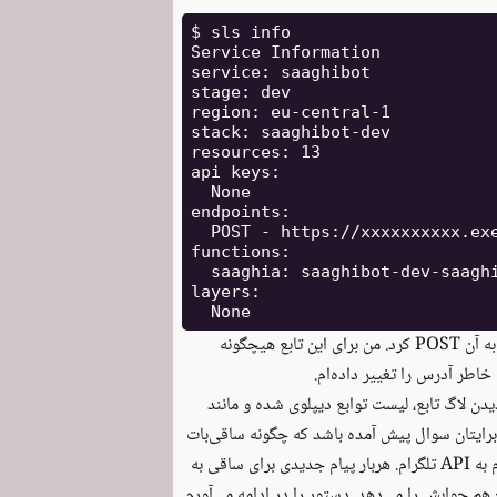
$ sls info

Service Information

service: saaghibot

stage: dev

region: eu-central-1

stack: saaghibot-dev

resources: 13

api keys:

  None

endpoints:

  POST - https://xxxxxxxxxx.exe
functions:

  saaghia: saaghibot-dev-saaghi
layers:

می‌بینید که تابع ما آدرس وب خاص خودش را دارد که می‌توان درخواست وب به آن POST کرد. من برای این تابع هیچگونه
خاطر آدرس را تغییر داده‌ام.
دن لاگ تابع، لیست توابع دیپلوی شده و مانند
رایتان سوال پیش آمده باشد که چگونه ساقی‌بات
وصل کرده‌ام. برای اینکار لینک بالا را خورانده‌ام به API تلگرام. هربار پیام جدیدی برای ساقی به