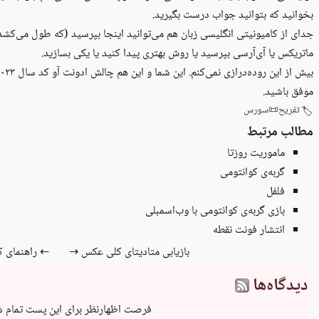
بخوانید که بتوانید جواب درست بگیرید.
جدای از کامیونیتی انگلیسی زبان هم می‌توانید اینجا بپرسید (که طول می‌کشد م
ماتریکس یا آی‌آر‌سی بپرسید یا روش بهتری پیدا کنید یا یکی بسازید.
بیش از این روده‌درازی نمی‌کنم. این شما و این هم
چالش ادونت آو کد سال ۲۰۲۳
موفق باشید.
تفریح
📜
سورس
🏷️
مطالب مرتبط
ماموریت روزتا
گربه‌ی کوانتومی
فلفل
بازی گربه‌ی کوانتومی با وب‌اسمبلی
انتشار فونت نقطه
بازیابی متادیتای کلی عکس →
← راهنمای کو
دیدگاه‌ها
فرصت اظهارنظر برای این پست تمام 