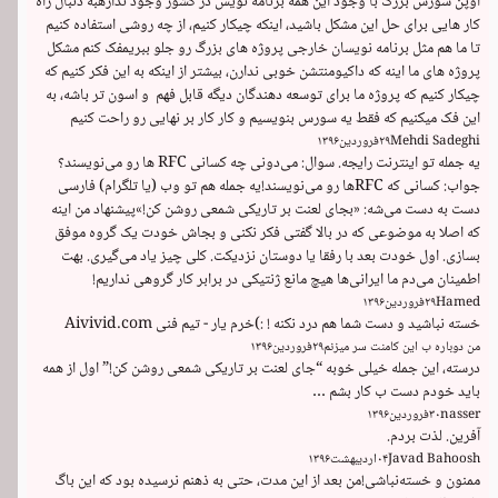
اوپن سورس بزرگ با وجود این همه برنامه نویس در کشور وجود ندارهبه دنبال راه 
کار هایی برای حل این مشکل باشید، اینکه چیکار کنیم، از چه روشی استفاده کنیم 
تا ما هم مثل برنامه نویسان خارجی پروژه های بزرگ رو جلو ببریمفک کنم مشکل 
پروژه های ما اینه که داکیومنتشن خوبی ندارن، بیشتر از اینکه به این فکر کنیم که 
چیکار کنیم که پروژه ما برای توسعه دهندگان دیگه قابل فهم  و اسون تر باشه، به 
این فک میکنیم که فقط یه سورس بنویسیم و کار کار بر نهایی رو راحت کنیم
Mehdi Sadeghi
۲۹
فروردین
۱۳۹۶
یه جمله تو اینترنت رایجه. سوال: می‌دونی چه کسانی RFC ها رو می‌نویسند؟ 
جواب: کسانی که RFCها رو می‌نویسند!یه جمله هم تو وب (یا تلگرام) فارسی 
دست به دست می‌شه: «بجای لعنت بر تاریکی شمعی روشن کن!»پیشنهاد من اینه 
که اصلا به موضوعی که در بالا گفتی فکر نکنی و بجاش خودت یک گروه موفق 
بسازی. اول خودت بعد با رفقا یا دوستان نزدیکت. کلی چیز یاد می‌گیری. بهت 
اطمینان می‌دم ما ایرانی‌ها هیچ مانع ژنتیکی در برابر کار گروهی نداریم!
Hamed
۲۹
فروردین
۱۳۹۶
خسته نباشید و دست شما هم درد نکنه ! :)خرم یار - تیم فنی Aivivid.com
من دوباره ب این کامنت سر میزنم
۲۹
فروردین
۱۳۹۶
درسته، این جمله خیلی خوبه “جای لعنت بر تاریکی شمعی روشن کن!” اول از همه 
باید خودم دست ب کار بشم …
nasser
۳۰
فروردین
۱۳۹۶
آفرین. لذت بردم.
Javad Bahoosh
۰۴
اردیبهشت
۱۳۹۶
ممنون و خسته‌نباشی!من بعد از این مدت، حتی به ذهنم نرسیده بود که این باگ 