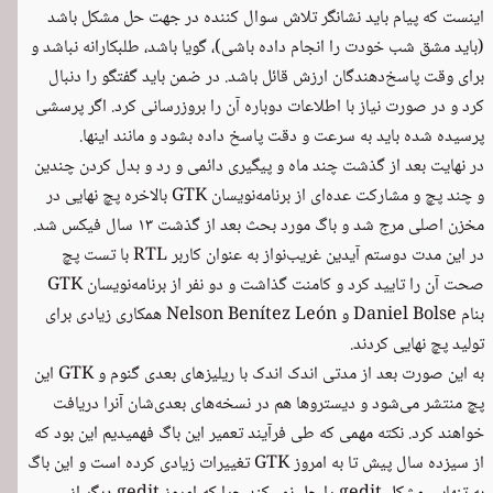
اینست که پیام باید نشانگر تلاش سوال کننده در جهت حل مشکل باشد
(باید مشق شب خودت را انجام داده باشی)، گویا باشد، طلبکارانه نباشد و
برای وقت پاسخ‌دهندگان ارزش قائل باشد. در ضمن باید گفتگو را دنبال
کرد و در صورت نیاز با اطلاعات دوباره آن را بروزرسانی کرد. اگر پرسشی
پرسیده شده باید به سرعت و دقت پاسخ داده بشود و مانند اینها.
در نهایت بعد از گذشت چند ماه و پیگیری دائمی و رد و بدل کردن چندین
و چند پچ و مشارکت عده‌ای از برنامه‌نویسان GTK بالاخره ‬
پچ نهایی
در
مخزن اصلی مرج شد و باگ مورد بحث بعد از گذشت ۱۳ سال فیکس شد.
در این مدت دوستم آیدین غریب‌نواز به عنوان کاربر RTL با تست پچ
صحت آن را تایید کرد و کامنت گذاشت و دو نفر از برنامه‌نویسان GTK
بنام Daniel Bolse و Nelson Benítez León همکاری زیادی برای
تولید پچ نهایی کردند.
به این صورت بعد از مدتی اندک اندک با ریلیزهای بعدی گنوم و GTK این
پچ منتشر می‌شود و دیستروها هم در نسخه‌های بعدی‌شان آنرا دریافت
خواهند کرد. نکته مهمی که طی فرآیند تعمیر این باگ فهمیدیم این بود که
از سیزده سال پیش تا به امروز GTK تغییرات زیادی کرده است و این باگ