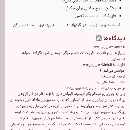
مشارکت موثر در پروژه‌های متن‌باز
پلاگین تاریخ جلالی برای جکیل
فایرفاکس در دست تعمیر
راست به چپ نویسی در گیتهاب →
← پچ بنویس و التماس کن
دیدگاه‌ها
Amir H.
۲۳
فروردین
۱۳۹۶
بسیار عالی جناب صادقیزحمات شما و دیگر دوستان نادیده‌گرفته نخواهد 
شد.ممنون
Mehdi Sadeghi
۲۳
فروردین
۱۳۹۶
خواهش می‌کنم :)
فرهاد
۲۸
فروردین
۱۳۹۶
سلام و اقعا عالی بود
من دوباره ب این کامنت سر میزنم
۲۸
فروردین
۱۳۹۶
ولی یه چیزی رو میخام بگم نمیدونم قبولش داری یا نهبه نظر من کار گروهی 
برنامه نویسان ایرانی یا حد اقل کسایی که به برنامه نویسی علاقه دارن ضعیفه تو 
ایران، علتش نمیدونم چیهاینهمه برنامه نویس داریم تو کشور ولی یه پروژه ی 
بزرگ اوپن سورس ایرانی نیست. یدونه دانلود منیجر پرسپولیس هست که اونم 
اقای امیر صمیمی تکی داره توسعش میده انصافا هم خیلی خوبهبه نظرم شما 
توجهتون رو به این نکته معطوف کنید که چرا کار گروهی ضعیفه؟ چرا پروژه های 