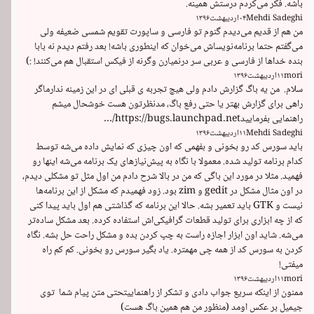
باشه. فکر می‌کردم درستش همینه.
Mehdi Sadeghi
۰۴
اردیبهشت
۱۳۹۶
من هم از قدیم می‌دیدم گنوم تو فارسی و ساپورت تقویم شمسی ضعیفه ولی 
می‌گفتم حتما برنامه‌نویساش می‌خوان که اینطوری باشه! بعد رفتم دیدم نه بابا 
بنده خداها از فارسی و عربی سر درنمیارن وگرنه از فیکس استقبال هم می‌کنند! :)
mori
۱۱
اردیبهشت
۱۳۹۶
سلام.  من یه باگ گزارش دادم ولی هیچ تجربه ی قبلی ای در این زمینه ندارماگر 
راهی برای گزارش بهتر یا حتی رفع باگ، مدنظرتون هست خوشحال میشم 
راهنمایی بفرماییدhttps://bugs.launchpad.net/…
Mehdi Sadeghi
۱۱
اردیبهشت
۱۳۹۶
باید سورس کد رو بخونی و بفهمی که اون چیزی که نمایش داده می‌شه توسط 
کدام برنامه تولید شده. معمولا با نگاه به پیش‌نیازهای یک برنامه می‌شه اینها رو 
فهمید. مثلا در مورد این باگی که من در بالا شرح دادم من اول مثل تو مشکلی دیدم، 
در اون مثال مشکل در gedit و zim بود. زود فهمیدم که مشکل از این برنامه‌ها 
نیست و GTK باید تعمیر بشه. حالا این برنامه که گذاشتی هم اول باید پیدا کنی 
که از چه ابزاری برای تولید قطعات گرافیکی‌اش استفاده کرده. بعد مشکل ساده‌تر 
می‌شه. شاید اون ابزار اجازه راست به چپ کردن بده و مشکل راحت حل بشه. نگاه 
کردن به سورس کد از همه چی مهمتره. یاد بگیر سورس رو بخونی. کم کم راه 
میفتی!
mori
۱۱
اردیبهشت
۱۳۹۶
ممنون از اینکه سریع جواب دادی و تشکر از راهنماییتحتی متن پیام شما  توی 
جیمیل بر عکس اومد (منظور من هم همین باگ هست) 