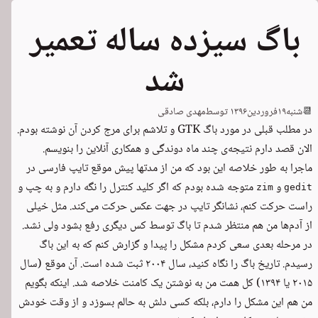
باگ سیزده ساله تعمیر
شد
📆
شنبه
۱۹
فروردین
۱۳۹۶
توسط
مهدی صادقی
در مطلب قبلی در مورد باگ GTK و تلاشم برای مرج کردن آن نوشته بودم.
الان قصد دارم نتیجه‌ی چند ماه دوندگی و همکاری آنلاین را بنویسم.
ماجرا به طور خلاصه این بود که من از مدتها پیش موقع تایپ فارسی در
و
متوجه شده بودم که اگر کلید کنترل را نگه دارم و به چپ و
zim
gedit
راست حرکت کنم، نشانگر تایپ در جهت عکس حرکت می‌کند. مثل خیلی
از آدم‌ها من هم منتظر شدم تا باگ توسط کس دیگری رفع بشود ولی نشد.
در مرحله بعدی سعی کردم مشکل را پیدا و گزارش کنم که به ‏
این باگ
رسیدم. تاریخ باگ را نگاه کنید، سال ۲۰۰۴ ثبت شده است. آن موقع (سال
۲۰۱۵ یا ۱۳۹۴) کل همت من به نوشتن
یک کامنت
خلاصه شد. اینکه بگویم
من هم این مشکل را دارم، بلکه کسی دلش به حالم بسوزد و از وقت خودش