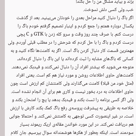
بزند و بیاید مشکل من را حل بکند!
خب، ولی کسی دلش نسوخت.
اگر باگ را دنبال کنید مراحل بعدی را خودتان می‌بینید. بعد از گذشت
یکسال دوباره همتم را جمع کردم و اینبار تصمیم گرفتم خودم باگ را
درست کنم. با صرف چند روز وقت و سرو کله زدن با GTK و C پچی
درست کردم و باگ را با حل کردم که شرحش را در مطلب قبلی آوردم. ولی
مهمترین قسمت کار دنبال کردن باگ است. اگر به کامنت‌ها نگاه کنید و به
کسانی که باگ‌های مشابه را ثبت کرده‌اند یا این باگ را دنبال کرده‌اند،
متوجه می‌شوید که بیشتر افراد آن را دنبال نمی‌کنند و فیدبک نمی‌دهند.
کامنت‌های حاوی اطلاعات روشن و مورد نیاز هم کم است. یعنی افراد
(مثل خود من قبلا) کامنت می‌گذارند ولی کامنتشان کم ارزش است چون
حاوی اطلاعات به درد بخور نیست و کاری هم برای آن انجام نشده است.
ولی اگر کسی برنامه را تست بکند و فیدبک بدهد یا پچ را امتحان بکند و
خلاصه به طریقی به پیشرفت پروسه‌ی رفع باگ کمک بکند کارش با ارزش
است، در غیر اینصورت کسی توجهی به کامنتش نمی‌کند. و احتمالا جوابی
هم دریافت نمی‌کند. در این مورد خواندن مقاله‌ی اریک ریموند بسیار
سودمند است. اینکه
چطور از هکرها هوشمندانه سوال بپرسیم
. جان کلام