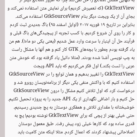
به تنهایی مشکل gedit را حل نمی‌کند چرا که امروز gedit دیگر از
GtkTextView (که تعمیرش کردیم) برای نمایش متن استفاده نمی‌کند و
بجای آن از یک ویجت دیگر بنام GtkSourceView استفاده می‌کند.
بنابراین در تاریخ ۱۹ فوریه ۲۰۱۷ (اوایل اسفند ۹۵)
باگ جدیدی
ثبت کردم
و کار را روی آن شروع کردیم. با کسب تجربه از پیچیدگی‌های باگ قبلی و
فرآیند حل آن اینبار با سرعت وارد عمل شدیم (یعنی یکی دو ماه!). هم من
یاد گرفته بودم چطور با بچه‌های GTK کار کنم و هم آنها با مشکل راست
به چپ نویسی آشنا شده بودند. (مثلا دانیل یاد گرفته بود که خودش متن
عربی را تست بکند.) اول فکر می‌کردیم که باید API ویجت
GtkTextView را تغییر بدهیم و همان توابع را در GtkSourceView
استفاده کنیم که با واکنش منفی یکی دیگر از برنامه‌نویسان روبرو شد و
درخواست کرد که اول تلاش کنیم مشکل را درون GtkSourceView
حل کنیم و بار اضافی نگهداری از یک API جدید را به پروژه تحمیل نکنیم.
خوشبختانه با مقداری تلاش و همفکری دوستان به
پچ جدیدی
رسیدیم،
حتی خیلی بهتر از پچی که برای GtkTextView نوشته بودیم! پچ به
قدری ساده بود که کارها خیلی زود پیش رفت. طبق معمول دوستان
اصلاحاتی پیشنهاد کردند که اعمال کردم. مثلا اینکه متن کامیت باید