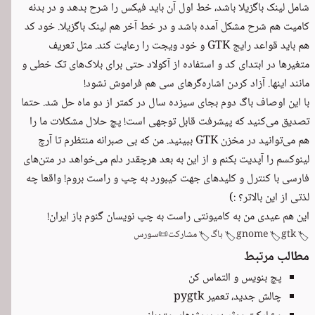
شامل لینک باگزیلا باشد، خط اول آن باید فیکس را شرح بدهد و در بدنه
کامیت هم شرح مشکل آمده باشد و در خط آخر هم لینک باگزیلا. خود کد
هم باید قواعد رایج GTK و خود ویجت را رعایت کند. مثل تعریف
متغیرها در ابتدای کد و استفاده از آکولاد حتی برای بلاک‌های تک خطی و
مانند اینها. آزاد کردن اشاره‌گرهای سی هم فراموش نشود!
با این اوصاف باگ دوم بجای سیزده سال در کمتر از دو ماه حل شد. حتما
تصدیق می‌کنید که پیشرفت قابل توجهی است! پچ حلال مشکلات ما را
هم می‌توانید در مخزن GTK ‬
ببینید
. من که بی صبرانه منتظرم تا آرچ
لینوکسم را آپدیت بکنم و از این به بعد هرچقدر دلم می‌خواهد در متن‌های
فارسی با کنترل و کلیدهای جهت کیبورد به چپ و راست بروم! واقعا چه
لذتی از این بالاتر؟ :)
این هم عیدی من به کامیونتی راست به چپ نویسان گنوم باز ایران!
gtk
gnome
باگ
مشارکت
📜
سورس
🏷️
🏷️
🏷️
🏷️
مطالب مرتبط
پچ بنویس و التماس کن
چالش جدید، تعمیر pygtk