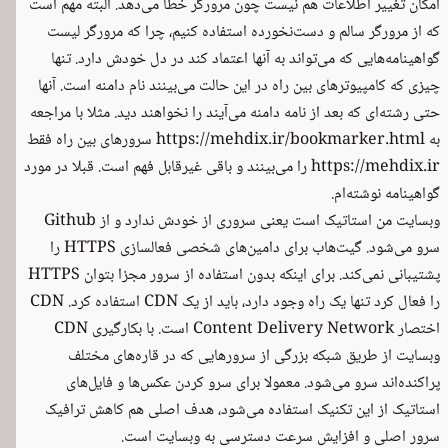
امکان تغییر اطلاعات هم نیست چون مرورگر خطا می‌دهد. البته مهم است
که از مرورگر سالم و دست‌نخورده استفاده کنیم، چرا که مرورگر لیست
گواهینامه‌هایی که می‌تواند به آنها اعتماد کند در دل خودش دارد. تنها
چیزی که کامپیوترهای بین راه در این حالت می‌بینند نام دامنه است. آنها
حتی رشته‌ای که بعد از نامه دامنه می‌آیند را نخواهند دید. مثلا با مراجعه
به
https://mehdix.ir/bookmarker.html
سرورهای بین راه فقط
https://mehdix.ir را می‌بینند و باقی غیرقابل فهم است. قبلا در مورد
گواهینامه
نوشته‌ام.
وبسایت من استاتیک است یعنی سروری از خودش ندارد و از Github
سرو می‌شود. گیت‌هاب برای دامین‌های شخصی فعالسازی HTTPS را
پشتیبانی نمی‌کند. برای اینکه بدون استفاده از سرور مجزا بتوان HTTPS
را فعال کرد تنها یک راه وجود دارد، باید از یک CDN استفاده کرد. CDN
اختصار Content Delivery Network است. با بکارگیری CDN
وبسایت از طریق شبکه بزرگی از سرورهایی که در قاره‌های مختلف
پراکنده‌اند سرو می‌شود. معمولا برای سرو کردن عکس‌ها و فایل‌های
استاتیک از این تکنیک استفاده می‌شود، هدف اصلی هم کاهش ترافیک
سرور اصلی و افزایش سرعت دسترسی به وبسایت است.