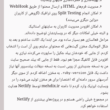
بهینه‌سازی و فشرده‌سازی فایلهای وبسایت
مدیریت فرم‌های HTML و ارسال محتوا از طریق WebHook
امکان انجام Split Testing روی ترافیک (گروهی از کاربران
دیزاین دیگری می‌بینند)
امکان افزودن مدیریت کاربران به سایتهای استاتیک
و البته خیلی امکانات دیگر که در وبسایتشان توضیح داده‌اند.
مراحل فعالسازی هم بسیار ساده بود. من ابتدا یک اکانت ساختم و بعد به
شکل اتوماتیک مخزن گیت‌هابی که محتوای سایتم روی آن است را انتخاب
کردم. از جایی که خودشان بیلد جکیل را ساپورت می‌کردند نیازی به
افزودن فایل کانفیگ مجزا هم نبود. فقط از جایی که بیلد صحیح سایت
من به نسخه جدیدتری از روبی نسبت به نسخه دیفالت بیلدسرور آنها نیاز
داشت یک فایل
به مخزن اضافه کردم. از سوی دیگر
.ruby-version
آدرسهای سرور دامنه‌ای که اختصارا برای هر مخزن تولید می‌شود را در
وبسایت ایرنیک وارد کردم تا دامنه mehdix.ir توسط Netlify هدایت
بشود.
در مجموع خیلی راضی هستم و در پروژه‌های بیشتری از Netlify
استفاده خواهم کرد.