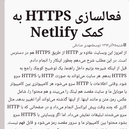
فعالسازی HTTPS به
کمک Netlify
📆
شنبه
۲۵
آذر
۱۳۹۶
توسط
مهدی صادقی
از امروز این وبسایت علاوه بر HTTP از طریق
HTTPS
هم در دسترس
است. در این مطلب شرح می‌دهم چطور اینکار را انجام دادم.
قبل از اینکه شیرجه بزنیم داخل راهنما، یک توضیح کوچک راجع به
HTTPS بدهم. هر سایت می‌تواند به صورت HTTP یا HTTPS سرو
شود. وقتی اطلاعات با HTTP سرو می‌شود هر کامپیوتری بین کامپیوتر
یا موبایل ما و سایت مقصد هم لینک را می‌بیند و هم محتوا را، شامل
عکس، رمز، متن و مانند اینها. از اینها گذشته می‌تواند آنرا تغییر بدهد، مثل
کاری که چند وقت پیش ایرانسل انجام می‌داد و در صفحاتی که با HTTP
سرو می‌شدند تبلیغات نمایش می‌داد. اما اگر وبسایتی با HTTPS سرو
بشود محتوا بین کامپیوتر ما و سرور مقصد رمز می‌شود و قابل فهم نیست.