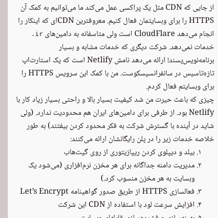
از جایی که CDN مثل یک پر‌اکسی عمل می‌کند ما می‌توانیم به کمک آن
HTTPS را برای وبسایتمان فعال کنیم. معروفترین CDN‌ای که اینکار را
انجام می‌دهد CloudFlare است ولی متاسفانه به دامین‌های
.ir
خدمات نمی‌دهد. شرکت دیگری که خدمات مشابه و بسیار
برنامه‌نویس‌پسند! ارائه می‌دهد نامش
Netlify
است که یک استارت‌اپ
تازه‌تاسیس در سانفرانسیسکوست. من با کمک این سرویس HTTPS را
برای وبسایتم فعال کردم.
چیزی که باعث حیرت من شد کیفیت بسیار بالا و راحتی بسیار زیاد کار با
Netlify بود. از طرفی برای دامین‌های ایران هم محدودیت ندارد. (ولی
شاید در آینده با گسترش شرکت به فکر محدود کردن بیفتند) به طور
خلاصه خدمات زیر را در پلن رایگانشان ارائه می‌کنند:
بیلد و دیپلوی کردن ریپازیتوری از روی گیت‌هاب
مدیریت دامنه جداگانه برای هر مخزن نرم‌افزاری (می‌شود یک
وبسایت به هر مخزن منسوب کرد.)
فعالسازی HTTPS از طریق صدور گواهینامه Let’s Encrypt
افزایش سرعت لود با استفاده از CDN این شرکت