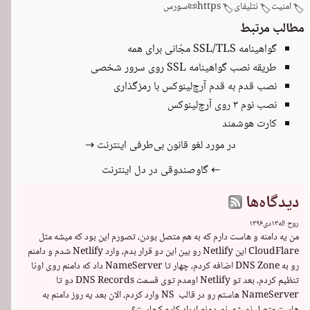
امنیت
نتلیفای
https
📜
سورس
🏷️
🏷️
🏷️
مطالب مرتبط
گواهینامه SSL/TLS مجّانی برای همه
طریقه نصب گواهینامه SSL روی سرور شخصی
نصب قدم به قدم آرچ‌لینوکس با رمزگذاری
نصب نوم ۳ روی آرچ‌لینوکس
کارت هوشمند
در مورد لغو قانون بی‌طرفی اینترنت →
← گاوصندوقی در دل اینترنت
دیدگاه‌ها
روح اله
۱۳
دی
۱۳۹۶
من یه دامنه و هاست دارم که به هم متصل بودن، تصورم این بود که میشه مثل 
CloudFlare این Netlify رو بین این دو قرار بدم، وارد Netlify شدم و دامنم 
رو به DNS Zone اضافه کردم، چهار تا NameServer داد که دامنم روی اونا 
تنظیم کردم، بعد تو Netlify اومدم توی قسمت DNS Records دو تا 
NameServer هاستم رو در قالب  NS وارد کردم، الان بعد یه روز دامنم به 
هاست متصل نمیشه. نمیدونم ایراد کارم کجاست؟