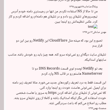
وبلاگ‌صاحاب
۲۸
شهریور
۱۳۹۸
من تا حالا از NS استفاده نکردم. من تنها در رجیستری دامنه خودم آدرس 
نیم‌سرورهای نتلیفای رو دادم و در نتلیفای هم دامنه‌ام رو اضافه کردم و کار 
کرد. عکس تنظیماتش رو 
اینجا
 ببین.
مهدی صادقی
۱۳
دی
۱۳۹۶
تصورم این بود که میشه مثل CloudFlare این Netlify رو بین این دو 
قرار بدم
نتلیفای سایت دیگه‌ای رو نمی‌تونه سرو کنه. همه چیز باید رو خودش باشه. مناسب 
سایتهای استاتیکه.
بعد تو Netlify اومدم توی قسمت DNS Records دو تا 
NameServer هاستم رو در قالب NS وارد کردم
این قسمت فقط به درد تعریف رکوردهای جدید می‌خوره. مثلا تعریف زیر دامنه 
برای ایمیل. نمی‌تونی هاستت خودت رو اینجا وارد کنی.
کلا نمی‌تونی از نتلیفای برای اضافه کردن https به سرور یا هاست شخصی 
خودت استفاده کنی مگر اینکه استاتیک باشه و کاملا از روی نتلیفای سرو بشه. 
مطلب رو اصلاح می‌کنم که باعث سردرگمی نشه.
محمد
۰۵
بهمن
۱۳۹۹