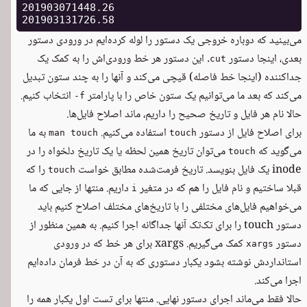
201903071448.26

می‌بینید که دوباره خروجی یک دستور را لوله کرده‌ایم در ورودی دستور
بعدی، اینجا دستور
. این دستور هر خط ورودی‌اش را به کمک یک
cut
جداکننده (اینجا خط فاصله) قیچی می‌کند و آنها را به چند ستون تبدیل
می‌کند که بعد ما می‌توانیم یک ستون خاص را با پارامتر
انتخاب کنیم.
-f
حالا نام هر فایل و تاریخ صحیح را داریم، ماند اصلاح فایل‌ها.
برای اصلاح فایل از دستور
استفاده می‌کنیم.
به ما
man touch
touch
می‌گوید که
می‌توان تاریخ همین لحظه یا یک تاریخ دلخواه را در
touch
inode یک فایل بنویسد. تاریخ فرمت‌شده مطابق خواست
را که
touch
قبلا ساختیم و نام فایل را هم که در متغیر
داریم. منتها از جایی که ما
i
می‌خواهیم فایل‌های مختلفی را با تاریخ‌های مختلف اصلاح کنیم باید
دستور touch را برای تک‌تک آنها جداگانه اجرا کنیم. به همین منظور از
دستور
کمک می‌گیریم. xargs برای هر خط که در ورودی
xargs
استانداردش نوشته بشود یکبار دستوری که به آن در خط فرمان داده‌ایم
اجرا می‌کند.
حالا فقط می‌ماند اجرای دستور نهایی. منتها برای تست اول یکبار همه را