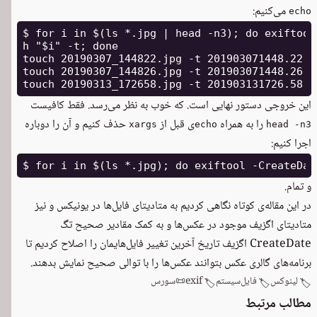
می‌کنیم:
echo
$ for i in $(ls *.jpg | head -n3); do exiftool
h "$i" -t; done

touch 20190307_144822.jpg -t 201903071448.22

touch 20190307_144826.jpg -t 201903071448.26

این خروجی دستور نهایی است. که خوب به نظر می‌رسد. فقط کافیست
را به همراه
ی قبل از
حذف کنیم و آن را دوباره
xargs
echo
head -n3
اجرا کنیم:
و تمام.
در این مقاله‌ی کوتاه نگاهی کردیم به متادیتای فایل‌ها در یونیکس و نیز
متادیتای اگزیف موجود در عکس‌ها و به کمک مقادیر صحیح تگ
CreateDate اگزیف تاریخ آخرین تغییر فایل‌هایمان را اصلاح کردیم تا
برنامه‌های گالری عکس بتوانند عکس‌ها را با توالی صحیح نمایش بدهند.
لینوکس
فایل‌سیستم
exif
📜
سورس
🏷️
🏷️
🏷️
مطالب مرتبط