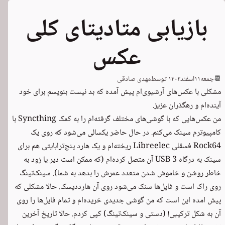
بازیابی متادیتای کلی
عکس
📆
جمعه
۱۱
اسفند
۱۴۰۲
توسط
مهدی صادقی
مشکلی با عکس‌های آرشیوی‌ام پیش آمده که بد نیست بنویسم برای خود
آینده‌ام و رهگذران عزیز.
من عکس‌هایی که با گوشی‌های مختلف گرفته‌ام را به کمک Syncthing با
کامپیوترم سینک می‌کنم. در حال حاضر یکسالی می‌شود که روی یک
Rock64 فسقلی Libreelec ریخته‌ام و یک هارد پنج‌ترابایتی هم برای
سینک به درگاه USB 3 آن متصل کرده‌ام (که ممکن است دیر یا زود به
خاطر روشن و خاموش شدن متعدد عمرش را بدهد به شما). سینک‌تینگ
روی راک است و فایل‌ها سنک می‌شود روی آن هارددیسک. حالا مشکلی که
پیش امده این است که من گوشی جدیدی خریده‌ام و تمام فایل‌ها را روی
آن به شکل ترکیبی! (دستی و سینک‌تینگ) کپی کردم. حالا تاریخ آخرین