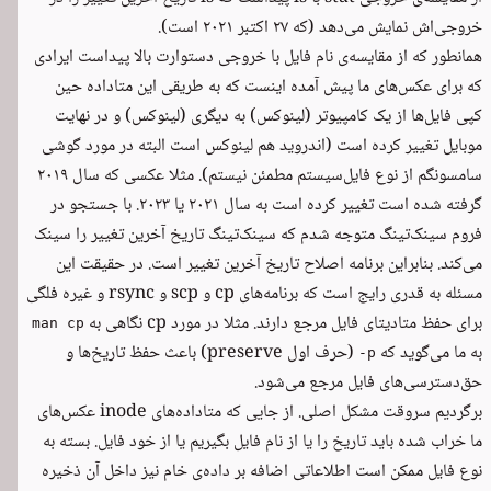
خروجی‌اش نمایش می‌دهد (که ۲۷ اکتبر ۲۰۲۱ است).
همانطور که از مقایسه‌ی نام فایل با خروجی دستوارت بالا پیداست ایرادی
که برای عکس‌های ما پیش آمده اینست که به طریقی این متاداده حین
کپی فایل‌ها از یک کامپیوتر (لینوکس) به دیگری (لینوکس) و در نهایت
موبایل تغییر کرده است (اندروید هم لینوکس است البته در مورد گوشی
سامسونگم از نوع فایل‌سیستم مطمئن نیستم). مثلا عکسی که سال ۲۰۱۹
گرفته شده است تغییر کرده است به سال ۲۰۲۱ یا ۲۰۲۳. با جستجو در
فروم سینک‌تینگ متوجه شدم که سینک‌تینگ تاریخ آخرین تغییر را سینک
می‌کند. بنابراین برنامه اصلاح تاریخ آخرین تغییر است. در حقیقت این
مسئله به قدری رایج است که برنامه‌های cp و scp و rsync و غیره فلگی
برای حفظ متادیتای فایل مرجع دارند. مثلا در مورد cp نگاهی به
man cp
به ما می‌گوید که
(حرف اول preserve) باعث حفظ تاریخ‌ها و
-p
حق‌دسترسی‌های فایل مرجع می‌شود.
برگردیم سروقت مشکل اصلی. از جایی که متاداده‌های inode عکس‌های
ما خراب شده باید تاریخ را یا از نام فایل بگیریم یا از خود فایل. بسته به
نوع فایل ممکن است اطلاعاتی اضافه بر داده‌ی خام نیز داخل آن ذخیره