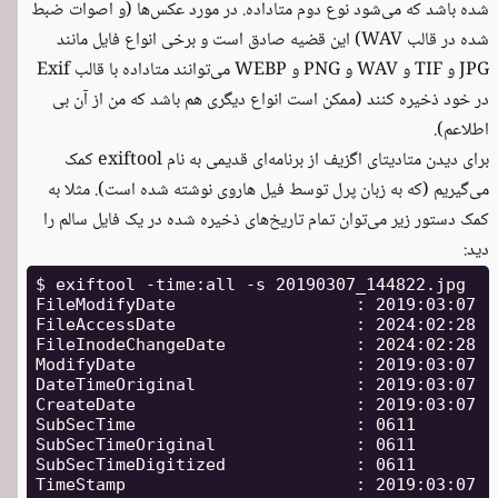
شده باشد که می‌شود نوع دوم متاداده. در مورد عکس‌ها (و اصوات ضبط
شده در قالب WAV) این قضیه صادق است و برخی انواع فایل مانند
JPG و TIF و WAV و PNG و WEBP می‌توانند متاداده با قالب Exif
در خود ذخیره کنند (ممکن است انواع دیگری هم باشد که من از آن بی
اطلاعم).
برای دیدن متادیتای اگزیف از برنامه‌ای قدیمی به نام
exiftool
کمک
می‌گیریم (که به زبان پرل توسط فیل هاروی نوشته شده است). مثلا به
کمک دستور زیر می‌توان تمام تاریخ‌های ذخیره شده در یک فایل سالم را
دید:
$ exiftool -time:all -s 20190307_144822.jpg

FileModifyDate                  : 2019:03:07 14
FileAccessDate                  : 2024:02:28 08
FileInodeChangeDate             : 2024:02:28 08
ModifyDate                      : 2019:03:07 14
DateTimeOriginal                : 2019:03:07 14
CreateDate                      : 2019:03:07 14
SubSecTime                      : 0611

SubSecTimeOriginal              : 0611

SubSecTimeDigitized             : 0611

TimeStamp                       : 2019:03:07 1