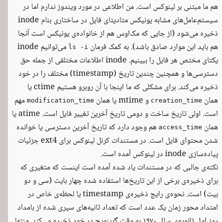
هم ما مبتنی بر لینوکس است. من اطلاعی در مورد ویندوز ندارم اما در
سیستم‌عامل‌های مشابه یونیکس متادیتای فایل در ساختاری بنام inode
ذخیره می‌شود (از جایی که مک‌اوس هم از خانواده‌ی یونیکس است آنجا
هم باید این موارد صادق باشد). به کمک فرمان
می‌توانیم inode
ls -i
یکتای مختص هر فایل را ببینیم. inode اطلاعات مختلفی از جمله حق
دسترسی‌ها و همچنین چندین تاریخ (timestamp) مختلف را در خود
ذخیره می‌کند. برای مشکلی که ما اینجا با آن روبرو هستیم ctime یا
همان
و mtime یا همان
مهم
modification_time
creation_time
است. اولی تاریخ ساخت و دومی تاریخ آخرین تغییر فایل است. atime یا
همان
هم وجود دارد که تاریخ آخرین دسترسی یا خوانده
access_time
شدن محتوای فایل است. در
مستندات کرنل لینوکس برای ext4
جزئیات
پیاده‌سازی inode در لینوکس آمده است.
نکته‌ی جالبی که در مستندات یاد شده آمده است اینست که متغیری که
برای ذخیره‌ی برخی از این تاریخ‌ها استفاده شده چهار بایت (سی و دو
بیت) است. نحوه‌ی رایج ذخیره‌ی timestamp یا لحظه‌ی خاص در
امتداد محور زمان یک عدد است که تعداد ثانیه‌های سپری شده از بامداد
روز اول ژانویه‌ی سال ۱۹۷۰ به وقت گرینویچ در خود ذخیره می‌کند. منتها