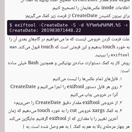
متوجه شدم مقدار CreateDate صحیح است بیایید به کمک آن
اطلاعات inode عکس‌هایمان را تصحیح کنیم.
برای بیرون کشیدن CreateDate از فرمت زیر کمک می‌گیریم:
$ exiftool -CreateDate -S -d %Y%m%d%H%M.%S -ex
علت فرمت کردن خروجی اینست که ما می‌خواهیم در گام‌های بعدی آن را
به خورد touch بدهیم و این فرمتی است که touch قبول می‌کند.
man
را ببینید.
exiftool
روش کار به کمک دستوارت ساده‌ی یونیکس و همچنین Bash خیلی ساده
است:
فایل‌های تمام عکس‌ها را لیست می‌کنیم
روی هر فایل دستور exiftool را اجرا می‌کنیم و CreateDate
آنرا در خروجی چاپ می‌کنیم
از خروجی exiftool مقدار دقیق CreateDate را «می‌بریم»
به کمک xargs خروجی cut را به خورد touch می‌دهیم که زمان
آخرین تغییر را با مقداری که از exiftool گرفتیم جایگزین می‌کند
هر چهار مرحله‌ی بالا به هم به کمک
به هم وصل شده است. به
|
|