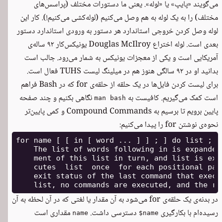
می‌گویند «پایپ» یا «لوله». یعنی ما دستورات مختلف (پراسس‌های
مختلف) را به یک لوله به هم وصل می‌کنیم (لوله‌کشی می‌کنیم!). کار این
لوله وصل کردن خروجی استاندارد هر دستور به ورودی استاندارد دستور
بعدی است. لوله اختراع
Douglas McIlroy
یونیکس‌کار ۹۲ ساله‌ی
آمریکایی است و یکی از معجزات یونیکس به شمار می‌رود. جالب است
بدانید او در ۹۲ سالگی هنوز هم در میلینگ لیست
TUHS
فعال است.
برای لیست کردن فایل‌ها در یک حلقه از حلقه‌ی for که در Bash فراهم
است کمک می‌گیریم. کافیست به
نگاهی بکنیم و چند صفحه
man bash
پایین برویم تا برسیم به Compound Commands و کمی پایین‌تر
نحوه‌ی نوشتن for را پیدا می‌کنیم:
for name [ [ in [ word ... ] ] ; ] do list ; do
    The list of words following in is expanded
    ment of this list in turn, and list is exe
    cutes  list  once  for each positional par
    exit status of the last command that execu
در بدنه‌ی یک حلقه‌ی for می‌شود به آن مقدار یا لغتی که در آن لحظه به آن
رسیده‌ام با بکارگیری
دسترسی داشت.
مقداری است
name
$name