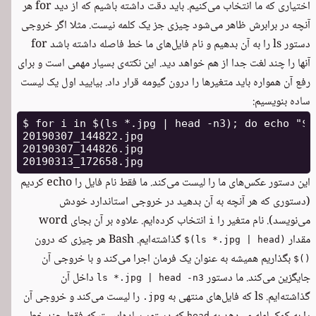
اختیاری که ما انتخاب می‌کنیم. باید دقت داشته باشیم که از دید for هر
آنچه در برابرش ظاهر می‌شود چیزی جز یک کلمه نیست. مثلا اگر خروجی
دستور ls را به آن بدهیم و نام فایل‌های ما خط فاصله داشته باشد for
آنها را چند لغت جدا از هم خواهد دید. این نکته‌ی بسیار مهمی است و برای
رفع آن همواره باید متغیرها را درون گیومه قرار داد. بیایید اول یک لیست
ساده بنویسیم:
$ for i in $(ls *.jpg | head -n3); do echo "$i"
20190307_144822.jpg

20190307_144826.jpg

این دستور عکس‌های ما را لیست می‌کند. ما فقط نام فایل را echo کردیم
(دستوری که هر آنچه به آن بدهید در خروجی استاندارد خودش
می‌نویسد). نام متغیر را
انتخاب کرده‌ایم. علاوه بر آن بجای word
i
مقدار
گذاشته‌ایم. Bash هر چیزی که درون
$(ls *.jpg | head)
بگذاریم همیشه به عنوان یک فرمان اجرا می‌کند و با خروجی آن
$()
جایگزین می‌کند. ما دستور
داخل آن
ls *.jpg | head -n3
گذاشته‌ایم. ls که فایل‌های منتهی به
را لیست می‌کند و خروجی آن
.jpg
head