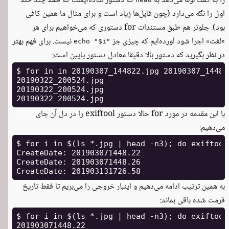
را به کمک لوله می‌دهد به
که دستور ساده‌ایست که فقط چند خط
اول را نگه می‌دارد (چون فایل‌ها زیاد است و برای مثال ما همین کافی
بود). جلوتر هم طبق مستندات for دستوری که می‌خواهیم برای هر
«لغت» اجرا شود آورده‌ایم که چیزی جز
نیست. برای فهم بهتر
echo "$i"
در نظر بگیرید که دستور بالا دقیقا معادل دستور پایین است:
$ for in in 20190307_144822.jpg 20190307_14482
20190322_200524.jpg

20190322_200524.jpg

با این مقدمه در مورد for حالا دستور exiftool را در دل آن جای
می‌دهیم:
$ for i in $(ls *.jpg | head -n3); do exiftool
CreateDate: 201903071448.22

CreateDate: 201903071448.26

به همین ترتیب ادامه می‌دهیم و اینبار خروجی را می‌بریم تا فقط تاریخ
فرمت شده باقی بماند:
$ for i in $(ls *.jpg | head -n3); do exiftool
201903071448.22
