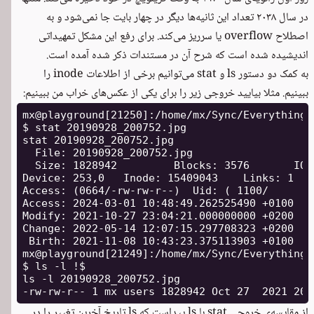
در سال ۲۰۳۸ تعداد این ثانیه‌ها دیگر در چهار بایت جا نمی‌شود و به
اصطلاح overflow یا سرریز می‌کند. برای رفع این مشکل تمهیداتی
اندیشیده شده است که شرح آن در مستندات ذکر شده آمده است.
به کمک دو دستور ls و stat می‌توانیم برخی از اطلاعات inode را
ببینیم. مثلا بیایید خروجی زیر را برای یکی از عکس‌های خراب من ببینیم:
mx@playground[21250]:/home/mx/Sync/Everything/D
$ stat 20190928_200752.jpg

stat 20190928_200752.jpg

  File: 20190928_200752.jpg

  Size: 1828942   	Blocks: 3576       IO Block: 4096   regular file

Device: 253,0	Inode: 15409043    Links: 1

Access: (0664/-rw-rw-r--)  Uid: ( 1100/      m
Access: 2024-03-01 10:48:49.262525490 +0100

Modify: 2021-10-27 23:04:21.000000000 +0200

Change: 2022-05-14 12:07:15.297708323 +0200

 Birth: 2021-11-08 10:43:23.375113903 +0100

mx@playground[21249]:/home/mx/Sync/Everything/D
$ ls -l !$

ls -l 20190928_200752.jpg

از مقایسه‌ی خروجی stat با ls پیداست که ls تاریخ آخرین تغییر را در