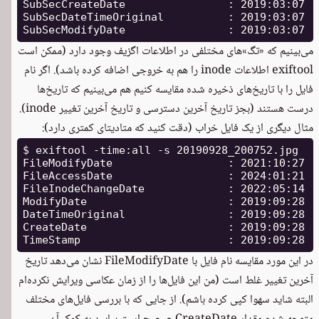
SubSecCreateDate                : 2019:03:07 14
SubSecDateTimeOriginal          : 2019:03:07 14
می‌بینیم که «تگ»های مختلفی در اطلاعات اگزیف وجود دارد (ممکن است
exiftool اطلاعات inode را هم به خروجی اضافه کرده باشد). اگر نام
فایل را با تاریخ‌های ذخیره شده مقایسه کنیم هم می‌بینیم که تاریخ‌ها
درست هستند (بجز تاریخ آخرین دسترسی و تاریخ آخرین تغییر inode).
مثال دیگری از یک فایل خراب (دقت کنید که متادیتای کمتری دارد):
$ exiftool -time:all -s 20190928_200752.jpg

FileModifyDate                  : 2021:10:27 23
FileAccessDate                  : 2024:01:21 23
FileInodeChangeDate             : 2022:05:14 12
ModifyDate                      : 2019:09:28 20
DateTimeOriginal                : 2019:09:28 20
CreateDate                      : 2019:09:28 20
در این مورد مقایسه نام فایل با FileModifyDate نشان می‌دهد تاریخ
آخرین تغییر غلط است (من این فایل‌ها را از زمان عکاسی ویرایش نکرده‌ام
البته شاید سهوا کپی کرده باشم). از جایی که با بررسی فایل‌های مختلف