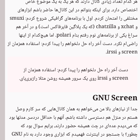
هر کدام تعداد زیادی کانال دارند که هر یک به یک موضوع خاص
اختصاص دارد. برای اینکه بتوانم در این کانال‌ها حاضر باشم ابزارهای
مختلفی را امتحان کردم. اول با برنامه‌های گرافیکی شروع کردم: smuxi
و xchat و chatzilla (که یک پلاگین فایرفاکس است) و در آخر هم
سراغ یکی از برنامه‌های نوم رفتم بنام polari. اما هیچ‌کدام از اینها
راضی‌ام نکرد. دست آخر راه حل دلخواهم را پیدا کردم: استفاده همزمان از
screen
و
irssi
.
دست آخر راه حل دلخواهم را پیدا کردم: استفاده همزمان از
screen و irssi روی یک سرور همیشه روشن مثلا رازبری‌پای.
GNU Screen
جدا از نیازهای بالا من می‌خواهم به همان کانال‌هایی که سر کارم وصل
هستم در منزل هم دسترسی داشته باشم، آنهم با حداقل دردسر. مدتها بود
که می‌دیدم عده‌ای در چت همیشه حضور دارند، برایم سوال بود که
چطور؟ با جستجو در اینترنت فهمیدم که ابزاری وجود دارد به نام GNU