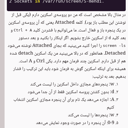
2 Sockets 
in
 /var/run/screen/S-mehdi.

در مثال بالا مشخص است که من دو پروسه‌ی اسکرین دارم (یکی قبل از
نوشتن این مطلب باز بود). کلمه Attached یعنی که آن پروسه‌ی اسکرین
در یک پنجره باز و فعال است. ما می‌توانیم با فشردن کلید
و
Ctrl + A
بعد کلید
از اسکرین خارج بشویم. اگر اینکار را بکنید و بعد دستور
d
را اجرا کنید می‌بینید که بجای Attached نوشته می‌شود
screen -ls
Detached. همانطور که در بالا می‌بینید من یک اسکرین detach شده
هم از قبل دارم. اسکرین چند فرمان مهم دارد. یکی Ctrl و A است.
همیشه برای اینکه اسکرین گوش به فرمان شود باید این ترکیب را فشار
بدهیم. بعد به ترتیب:
w: پنجره‌‌های مجازی داخل اسکرین را لیست می‌کند
d: بدون کشتن پروسه اسکرین فقط از آن جدا می‌شود
A: اجازه می‌دهد یک نام برای آن پنجره مجازی اسکرین انتخاب
کنیم
w: پنجره‌ها را لیست می‌کند
0-9: آن پنجره را در صورت وجود نمایش می‌دهد