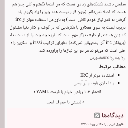
مطمئن باشید تکنیک‌های زیادی هست که من اینجا نگفتم و کلی چیز هم
هست که اصلا نمی‌دانم. (چون قرار نیست همه چیز را یاد بگیرم، یاد
گرفتن به قدر نیاز خودم کافی است.) به باور من استفاده موثر از irc
دریچه‌ایست به سوی همکاری با هکرهایی که در گوشه و کنار دنیا مشغول
کد زدن هستند. از طرف دیگر مهم است که تاریخچه چت را از دست نداد
(پروتکل irc آنرا پشتیبانی نمی‌کند). بنابراین ترکیب irssi و اسکرین راه
حلی است که می‌تواند هر دو این نیازها را برآورده کند.
چت
irc
📜
سورس
🏷️
🏷️
مطالب مرتبط
استفاده موثر از IRC
راه‌اندازی باونسر آی‌آر‌سی
انتشار ۱۰۶ رباعی خیام با فرمت YAML →
← لیستی با حروف ابجد
دیدگاه‌ها
فاروق کریمی زاده
۲۴
اردیبهشت
۱۳۹۹