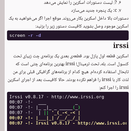
?: لیست دستورات اسکرین را نمایش می‌دهد
c: یک پنجره جدید می‌سازد
دستورات بالا داخل اسکرین بکار می‌روند. موقع اجرا اگر می‌خواهید به یک
اسکرین موجود وصل بشوید کافیست دستور زیر را بزنید:
screen 
-r
-d
irssi
اسکرین قطعه اول پازل بود. قطعه‌ی بعدی یک برنامه‌ی چت زیبای تحت
کنسول است. بله، تحت ترمینال! irssi بهترین برنامه‌ای چتی است که
تابحال استفاده کرده‌ام. هیچ کدام از برنامه‌های گرافیکی قبلی برای من
لذت کار با irssi را فراهم نکرده بودند. حالا کافیست بعد از اجرای اسکرین
irssi را اجرا کنم:
Irssi v0.8.17 - http://www.irssi.org

00:07 -!-  ___           _

00:07 -!- |_ _|_ _ _____
(
_
)
00:07 -!-  | 
||
'_(_-<_-< |

00:07 -!- |___|_| /__/__/_|

00:07 -!- Irssi v0.8.17 - http://www.irssi.org
