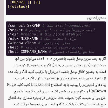
 [00:07] [] [1]

[(status)]

دستورات مهم:
# مثلا irc.freenode.net
/connect SERVER 
# لیست سرورهایی که به آنها وصلیم
/server 
#channel # مثلا /join #tehlug
/join 
# برای انتخاب نیک
/nick NICKNAME 
# بستن یک پنجره
/window close 
# نمایش داستورات موجود برنامه
/help 
# نمایش راهنمای دستور
/help COMMAND_NAME 
اگر به چند سرور وصل باشید با فشردن
می‌توان بین آنها
Ctrl + X
حرکت کرد (سرور فعال عوض می‌شود). اگر چند پنجره باز کرده‌باشد
(مثلا به چندین کانال وصل باشید) می‌توان با ترکیب کلید Alt و یک عدد
از صفر تا نه بین پنجره‌های مجازی برنامه حرکت کرد. اگر می‌خواهید
پیام‌های قدیمی‌تر را ببینید یا به اصطلاح backscroll کنید کلید Page
Up/Down را بکار ببرید. در ضمن اگر دستوری تایپ کردید اما هیچ
خروجی‌ای ندیدید گیچ نشوید، حتما خروجی در پنجره مجازی جداگانه‌ای
درج شده است. کافیت با کلید Alt و اعداد بین پنجره‌ها حرکت کنید.