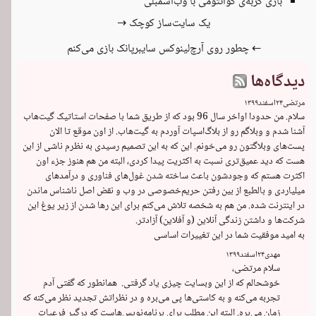
بازی گربه‌ی کوانتومی با وب‌اسمبلی
یک سایت‌ساز کوچک →
← چطور روی آرچ‌لینوکس سایبرپانک بازی می‌کنم
دیدگاه‌ها
مرتضی
۲۴
اسفند
۱۳۹۹
سلام. من حدودا اواخر سال 96 بود که از طریق شما با صفحات استاتیک گیت‌هاب 
آشنا شدم و وبلاگم رو از بلاگ‌اسپات آوردم به گیت‌هاب. از اون موقع تا الان 
پست‌های وبلاگتون رو می‌خونم. این که به این تصمیم رسیدی به نظرم ناشی از این 
هست که دید عمیق‌تری نسبت به اکثریت پیدا کردی، البته من هم هنوز جزء اون 
اکثرت هستم که وجودشون باعث ساخته شدن غول‌های فناوری و درآمدهای 
میلیاردی و بالطبع از بین رفتن حریم‌خصوصی در وب و نقض اصل ناشناس ماندن 
در اینترنت شده. من هم به شخصه تلاش می‌کنم برای این رها شدن از زیر یوغ این 
به امید موفقیت شما در این تغییرات اساسی
مهدی
۲۴
اسفند
۱۳۹۹
خوشحالم که از این وبسایت چیزی یاد گرفتی.  همانطور که گفتی آدم 
تجربه می‌کنه و به کاستی‌ها پی می‌بره و در نظراتش تجدید نظر می‌کنه که 
زمان می‌بره. البته این مطلب برای برنامه‌نویس‌هاست که درگیر فرعیات 