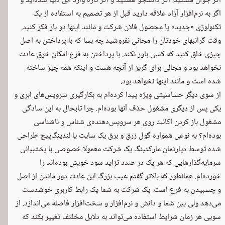
اگر جوان هستید، اگر دانشجو هستید و اگر تازه وارد این دنیا شده‌اید و
اگر به نرم‌افزار آزاد علاقه دارید قبل از هر تصمیم به استفاده از یک
تکنولوژی «جدید» یا محصول فلان شرکت و مانند اینها دو بار فکر کنید.
وقت گرانبهای خودتان را مجانی نفروشید چه بسا که با پرداختن به اصل
چیزی خلق کنید که کسی باور نکند. با پرداختن به فرع امکان خرق عادت
نخواهد بود و مجالی برای گریز از آنچه هست و اینکه همه چیز ساخته
شده است و مانند اینها نخواهد بود.
از سوی دیگر حساسیتی ویژه پیدا کرده‌ام به بکارگیری سرویس‌های ابری و
یکی پس از دیگری مشغول حذف آنها بوده‌ام. چرا تابحال به این سادگی
مشغول باز کردن اکانت روی هر سرویس‌دهنده‌ی شناس و ناشناسی
بوده‌ام؟ به نوعی همواره گول زرق و برق یک سایت یا لندینگ‌پیج طراحی
شده توسط دپارتمان مارکتینگ یک شرکت معمولا خصوصی با پشتبیانی
سرمایه‌گذارهایی که هر یک در صدد تزاید سود خویش بوده‌اند را
خورده‌ام. همانطور که بالاتر گفتم عیب بزرگ این عادت دور ماندن از اصل
و چسبیدن به فرع است. یک شرکت به شما یک رابط کاربری خوشدست
می‌دهد ولی بین شما و دانش و نرم‌افزار و سخت‌افزار فاصله می‌اندازد. از
سویی هر زمان شرایط استفاده می‌تواند به دلایل مخلتف تغییر بکند که