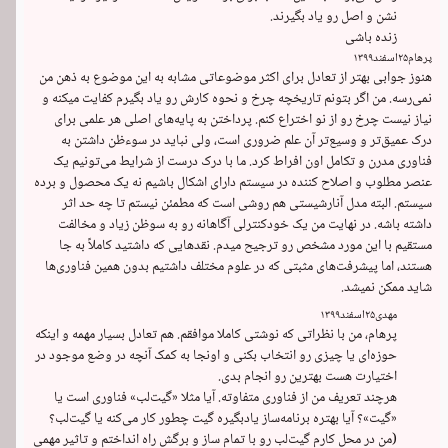
زنده باشی
پرهام
۲۵
اسفند
۱۳۹۹
هنوز جوابی بهتر از تعادل برای اکثر موضوعاتی مشابه به این موضوع به ذهن من 
نمی‌رسه. من اگر بتونم تاریخچه چرخ و نحوه کارش رو یاد بگیرم کفایت میکنه و 
نیاز نیست چرخ رو از نو اختراع کنم. پرداختن به پایه‌های اصلی هر علمی برای 
درک عمیق‌تر و وسیع‌تر آن علم ضروری است، ولی نباید در سوءظن داشتن به 
فناوری مدرن و تکامل اون افراط کرد. ما با درک درست از شرایط می‌تونیم یک 
عنصر مطلوب و اصلاح کننده در سیستم دارای اشکال باشیم نه یک محصول و برده 
سیستم. البته مدل آنارشیستی هم روشی است که مطمئن نیستم تا چه حد اثر 
داشته باشه. در نهایت من یک خودکنترلی آگاهانه رو به سوظن زیاد و مخالفت 
مستقیم با این مورد مشخص رو ترجیح میدم. نقدهایی که داشتید کاملاً به جا 
هستند، اما پیشرفت‌های مثبتی که در علوم مختلف داشتیم بدون همین فناوری‌ها 
شاید ممکن نمیشد.
مهدی
۲۵
اسفند
۱۳۹۹
پرهام، من با نظراتی که نوشتی کاملا موافقم. هم تعادل بسیار مهمه و اینکه 
حوزه‌ای یا چیزی رو انتخاب بکنی و اونجا به کمک آنچه در وضع موجود در 
هرچند تعریف من از فناوری متفاوته. آیا مثلا «گیت‌لب» فناوری است یا 
«گیت»؟ آیا بهتره برنامه‌ساز یادبگیره گیت چطور کار می‌کنه یا گیت‌لب؟ 
(من در محل کارم گیت‌لب رو با تمام ساز و برگش راه انداختم و تاثیر مهمی 