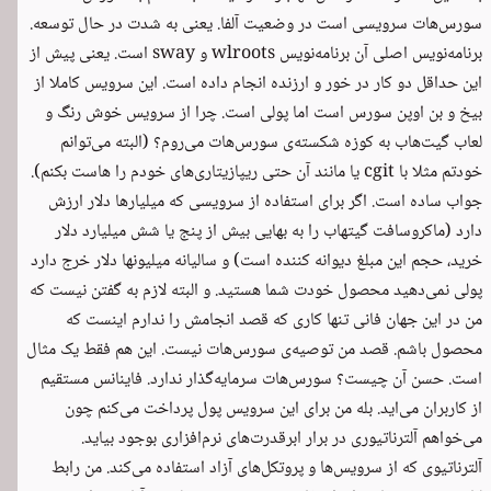
سورس‌هات سرویسی است در وضعیت آلفا. یعنی به شدت در حال توسعه.
برنامه‌نویس اصلی آن برنامه‌نویس wlroots و sway است. یعنی پیش از
این حداقل دو کار در خور و ارزنده انجام داده است. این سرویس کاملا از
بیخ و بن اوپن سورس است اما پولی است. چرا از سرویس خوش رنگ و
لعاب گیت‌هاب به کوزه شکسته‌ی سورس‌هات می‌روم؟ (البته می‌توانم
خودتم مثلا با cgit یا مانند آن حتی ریپازیتاری‌های خودم را هاست بکنم).
جواب ساده است. اگر برای استفاده از سرویسی که میلیارها دلار ارزش
دارد (ماکروسافت گیتهاب را به بهایی بیش از پنج یا شش میلیارد دلار
خرید، حجم این مبلغ دیوانه کننده است) و سالیانه میلیونها دلار خرج دارد
پولی نمی‌دهید محصول خودت شما هستید. و البته لازم به گفتن نیست که
من در این جهان فانی تنها کاری که قصد انجامش را ندارم اینست که
محصول باشم. قصد من توصیه‌ی سورس‌هات نیست. این هم فقط یک مثال
است. حسن آن چیست؟ سورس‌هات سرمایه‌گذار ندارد. فاینانس مستقیم
از کاربران می‌اید. بله من برای این سرویس پول پرداخت می‌کنم چون
می‌خواهم آلترناتیوری در برار ابرقدرت‌های نرم‌افزاری بوجود بیاید.
آلترناتیوی که از سرویس‌ها و پروتکل‌های آزاد استفاده می‌کند. من رابط