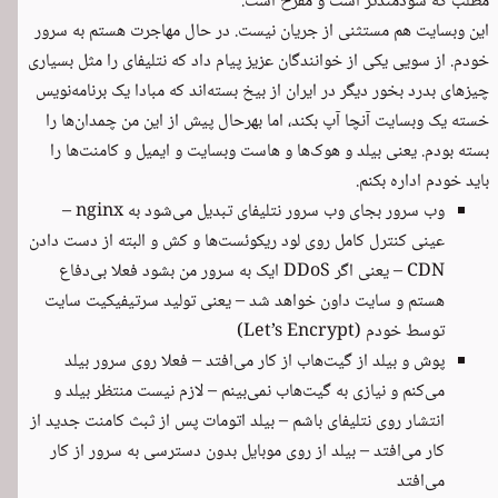
مطلب که سودمندتر است و مفرح است.
این وبسایت هم مستثنی از جریان نیست. در حال مهاجرت هستم به سرور
خودم. از سویی یکی از خوانندگان عزیز پیام داد که نتلیفای را مثل بسیاری
چیزهای بدرد بخور دیگر در ایران از بیخ بسته‌اند که مبادا یک برنامه‌نویس
خسته یک وبسایت آنچا آپ بکند، اما بهرحال پیش از این من چمدان‌ها را
بسته بودم. یعنی بیلد و هوک‌ها و هاست وبسایت و ایمیل و کامنت‌ها را
باید خودم اداره بکنم.
وب سرور بجای وب سرور نتلیفای تبدیل می‌شود به nginx –
عینی کنترل کامل روی لود ریکوئست‌ها و کش و البته از دست دادن
CDN – یعنی اگر DDoS ایک به سرور من بشود فعلا بی‌دفاع
هستم و سایت داون خواهد شد – یعنی تولید سرتیفیکیت سایت
توسط خودم (Let’s Encrypt)
پوش و بیلد از گیت‌هاب از کار می‌افتد – فعلا روی سرور بیلد
می‌کنم و نیازی به گیت‌هاب نمی‌بینم – لازم نیست منتظر بیلد و
انتشار روی نتلیفای باشم – بیلد اتومات پس از ثبث کامنت جدید از
کار می‌افتد – بیلد از روی موبایل بدون دسترسی به سرور از کار
می‌افتد