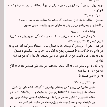
امیر
۰۸
تیر
۱۳۹۸
درود؛ برای اون‌ور آبی‌ها ارزون و خوبه؛ برای این‌ور آبی‌ها اندازه پول حقوق یک‌ماه 
کارگر است.
یاسین
۲۳
شهریور
۱۳۹۸
ممنون از مطلب خوب‌تون، ببخشید اگر میشه یک مطلب هم در مورد نحوه 
راه‌اندازی و پیکربندی رزبری پای به عنوان سرور بزارید. خیلی ممنون
وبلاگ‌صاحاب
۲۸
شهریور
۱۳۹۸
خواهش می‌کنم. حتما می‌نویسم. البته خوبه که بگی سرور برای چه کاری؟
فاروق کریمی زاده
۲۴
اردیبهشت
۱۳۹۹
من هم از یکی از این مدل کامپیوتر ها به عنوان سرور استفاده می‌کنم اما چیزی که 
من دارم NanoPi Neo هستش. چون به امکانات رزبری نیاز نداشتم و مشکل 
بودجه هم وجود داشت این رو گرفتم. خروجی تصویر کلا نداره که من هم نیاز 
پردازنده و رم پایینی داره که اگر بالاتر بود بهتر می‌بود ولی همینش هم تا به الآن 
در کل راضی هستم :)
مهدی
۲۴
اردیبهشت
۱۳۹۹
خیلی عالی! من رزبری ۴ رو بخاطر یو‌اس‌بی ۳ گرفتم. البته الان این قبیل 
دستگاه‌ها زیاده شده. Rock64 رو ببین. یا سایت Crows Supply. تو 
مقاله کامپیوتر ۹ دلاری هم در مورد یه بورد مشابه قدیمی نوشتم ولی اون 
بی کیفیت بود و بعد از چند ماه ریق رحمت سر کشید! شرکتش هم 