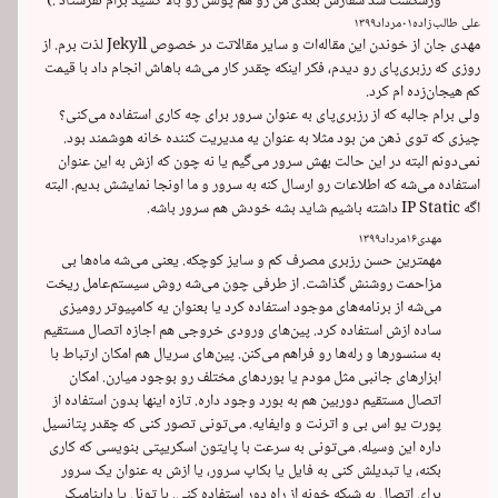
ورشکست شد سفارش بعدی من رو هم پولش رو بالا کشید برام نفرستاد :)
علی طالب‌زاده
۰۱
مرداد
۱۳۹۹
مهدی جان از خوندن این مقاله‌ات و سایر مقالاتت در خصوص Jekyll لذت برم. از 
روزی که رزبری‌پای رو دیدم، فکر اینکه چقدر کار می‌شه باهاش انجام داد با قیمت 
ولی برام جالبه که از رزبری‌پای به عنوان سرور برای چه کاری استفاده می‌کنی؟ 
چیزی که توی ذهن من بود مثلا به عنوان یه مدیریت کننده خانه هوشمند بود. 
نمی‌دونم البته در این حالت بهش سرور می‌گیم یا نه چون که ازش به این عنوان 
استفاده می‌شه که اطلاعات رو ارسال کنه به سرور و ما اونجا نمایشش بدیم. البته 
اگه IP Static داشته باشیم شاید بشه خودش هم سرور باشه.
مهدی
۱۶
مرداد
۱۳۹۹
مهمترین حسن رزبری مصرف کم و سایز کوچکه. یعنی می‌شه ماه‌ها بی 
مزاحمت روشنش گذاشت. از طرفی چون می‌شه روش سیستم‌عامل ریخت 
می‌شه از برنامه‌های موجود استفاده کرد یا بعنوان یه کامپیوتر رومیزی 
ساده ازش استفاده کرد. پین‌های ورودی خروجی هم اجازه اتصال مستقیم 
به سنسورها و رله‌ها رو فراهم می‌کنن. پین‌های سریال هم امکان ارتباط با 
ابزارهای جانبی مثل مودم یا بوردهای مختلف رو بوجود میارن. امکان 
اتصال مستقیم دوربین هم به بورد وجود داره. تازه اینها بدون استفاده از 
پورت یو اس بی و اترنت و وایفایه. می‌تونی تصور کنی که چقدر پتانسیل 
داره این وسیله. می‌تونی به سرعت با پایتون اسکریپتی بنویسی که کاری 
بکنه، یا تبدیلش کنی به فایل یا بکاپ سرور، یا ازش به عنوان یک سرور 
برای اتصال به شبکه خونه از راه دور استفاده کنی. با تونل یا داینامیک 