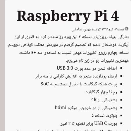
Raspberry Pi 4
📆
جمعه
۰۷
تیر
۱۳۹۸
توسط
مهدی صادقی
بتازگی بنیاد رزبری‌پای نسخه ۴ این بورد رو
منتشر
کرد. به قدری از این
آپگرید خوشحال شدم که تصمیم گرفتم در موردش مطلب کوتاهی بنویسم.
نسخه چهارم
رزبری تغییرات مهمی نسبت به
نسخه‌ی سه
داشته.
B+
مهمترین تغییرات رو در زیر نام می‌برم.
اضافه شدن دو عدد پورت USB 3.0
ارتقاء پردازنده منجر به افزایش کارایی تا سه برابر
پورت شبکه گیگابیت با اتصال مستقیم به SoC
رم تا چهار گیگابایت
پشتیبانی از 4k
پشتیبانی از دو خروجی میکرو hdmi
بلوتوث نسخه ۵
پورت USB C برای تغذیه تا ۳ آمپر