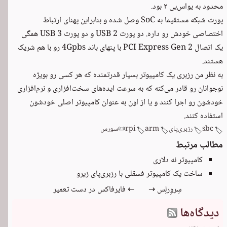
محدود به یو‌اس‌بی ۲ بود.
پورت شبکه مستقیما به SoC وصل شده و بنابراین پهنای ارتباط
اختصاصی خودش رو داره. دو پورت USB 2 و دو پورت USB 3 همگی
یک اتصال PCI Express Gen 2 با پنهای باند 4Gpbs رو با هم شریک
هستند.
به نظر من رزبری یک کامپیوتر بسیار قدرتمنده که هر کسی رو بویژه
نوجوانان رو قادر می‌کنه که به سرعت ایده‌های سخت‌افزاری و نرم‌افزاری
خودشون رو اجرا کنند و یا از اون به عنوان کامپیوتر اصلی خودشون
استفاده کنند.
sbc
رزبری‌پای
arm
rpi
📜
سورس
🏷️
🏷️
🏷️
🏷️
مطالب مرتبط
کامپیوتر نه دلاری
ساخت یک کامپیوتر فسقلی با رزبری‌پای زیرو
سِروِرلِس →
← فایرفاکس در دست تعمیر
دیدگاه‌ها