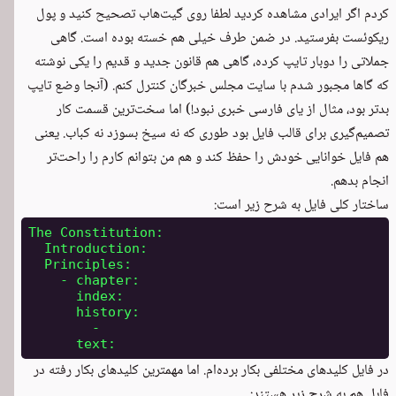
کردم اگر ایرادی مشاهده کردید لطفا روی گیت‌هاب تصحیح کنید و پول
ریکوئست بفرستید. در ضمن طرف خیلی هم خسته بوده است. گاهی
جملاتی را دوبار تایپ کرده، گاهی هم قانون جدید و قدیم را یکی نوشته
که گاها مجبور شدم با
سایت مجلس خبرگان
کنترل کنم. (آنجا وضع تایپ
بدتر بود، مثال از یای فارسی خبری نبود!) اما سخت‌ترین قسمت کار
تصمیم‌گیری برای قالب فایل بود طوری که نه سیخ بسوزد نه کباب. یعنی
هم فایل خوانایی خودش را حفظ کند و هم من بتوانم کارم را راحت‌تر
انجام بدهم.
ساختار کلی فایل به شرح زیر است:
The Constitution
:
Introduction
:
Principles
:
-
chapter
:
index
:
history
:
-
text
:
در فایل کلیدهای مختلفی بکار برده‌ام. اما مهمترین کلیدهای بکار رفته در
فایل هم به شرح زیر هستند: