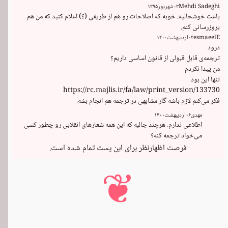
Mehdi Sadeghi
۰۳
شهریور
۱۳۹۵
باعث خوشحالیه. خوبه که اصلاحات رو هم از طریقی (؟) اعلام کنید که من هم 
بروزرسانی کنم.
esmaeelE
۰۴
اردیبهشت
۱۴۰۰
ترجمه‌ی قابل قبولی از قانون اساسی داریم؟
https://rc.majlis.ir/fa/law/print_version/133730
فکر می‌کنم لازم باشه گار مشابهی در ترجمه هم انجام بشه.
مهدی
۰۶
اردیبهشت
۱۴۰۰
اطلاعی ندارم. هرچند جالبه که این همه شعارهای انقلابی رو چطور کسی 
می‌خواد ترجمه کنه؟
فرصت اظهارنظر برای این پست تمام شده است.
❦