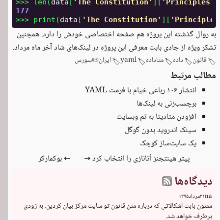
>>>
len
(
data
[
'
The Constitution
'
][
'
Principles
'
]
177
>>>
print
(
data
[
'
The Constitution
'
][
'
Principles
به روال گذشته این پروژه هم
صفحه اختصاصی خودش
را دارد. همچنین
تشکر ویژه از ‏جادی بابت معرفی این پروژه در
لینک‌های شاد آخر ماه مرداد
.
قانون
داده
متاداده
yaml
ایران
📜
سورس
🏷️
🏷️
🏷️
🏷️
🏷️
مطالب مرتبط
انتشار ۱۰۶ رباعی خیام با فرمت YAML
برچسب‌زنی به لینک‌ها
افزودن متادیتا به تم وبسایت
سینک اندروید بدون گوگل
یک سایت‌ساز کوچک
پیتر هینتجنز اُتانازی را انتخاب کرد →
← بوکمارکر
دیدگاه‌ها
na
۳۱
مرداد
۱۳۹۵
ممنون بابت اشکالاتی که درباره متن قانون تو سایت مرکز بیان کردین. به زودی 
برطرف خواهد شد.