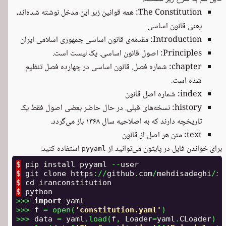
The Constitution: همه قوانین زیر این مدخل نوشته شده‌اند،
یعنی قانون اساسی
Introduction: مقدمه‌ی قانون اساسی جمهوری اسلامی ایران
Principles: اصول قانون اساسی. یک لیست است.
chapter: شماره فصل. قانون اساسی در چهارده فصل تنظیم
شده است.
index: شماره اصل قانون
history: نسخه‌های قبلی. در حال حاضر بعضی اصول فقط یک
تاریخچه دارند که به اصلاحیه سال ۱۳۶۸ باز می‌گردد.
text: متن هر اصل از قانون
برای خواندن فایل در پایتون می‌توانید از
استفاده کنید:
pyyaml
$
pip
install
pyyaml
--
user
$
git
clone
https
:
//
github
.
com
/
mehdisadeghi
/
ir
$
cd
iranconstitution
$
python
>>>
import
yaml
>>>
f
=
open
(
'
constitution.yaml
'
)
>>>
data
=
yaml
.
load
(
f
,
Loader
=
yaml
.
CLoader
)