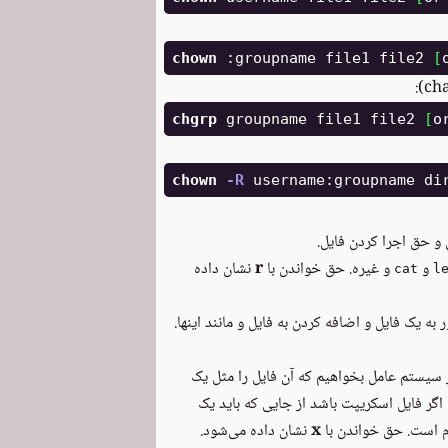
chown
 :groupname file1 file2 
[
chgrp 
groupname file1 file2 
[
chown
-R
و حق اجرا کردن فایل.
و
و غیره. حق خواندن با
r
نشان داده
cat
l
 یک فایل و اضافه کردن به فایل و مانند اینها.
ز سیستم عامل بخواهیم که آن فایل را مثل یک
ا اگر فایل اسکریپت باشد از جایی که باید یک
ازم است. حق خواندن با
x
نشان داده می‌شود.