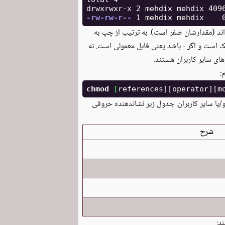
-rw-rw-r--
اند (مقدارشان صفر است). به ترتیب از چپ به
ه است اگر l باشد یعنی لینک سمبلیک است و اگر - باشد یعنی فایل معمولی است. نه
ی سایر کاربران هستند.
chmod
[
/یا سایر کاربران. جدول زیر نشاندهنده حروفی
شرح
ند: