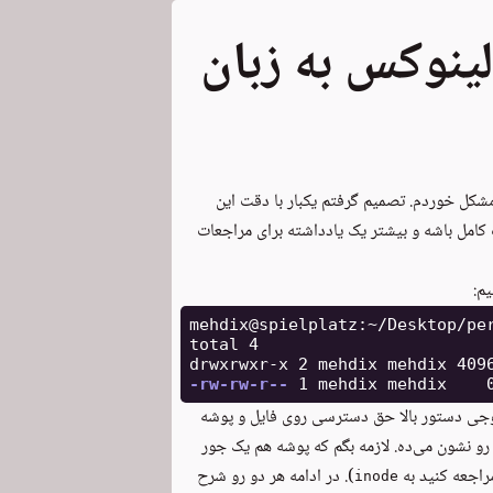
ینوکس به زبان
 مشکل خوردم. تصمیم گرفتم یکبار با دقت این
ت کامل باشه و بیشتر یک یادداشته برای مراجعات
م:
mehdix@spielplatz:~/Desktop/pe
total 4

-rw-rw-r--
جی دستور بالا حق دسترسی روی فایل و پوشه
رو نشون می‌ده. لازمه بگم که پوشه هم یک جور
راجعه کنید به
). در ادامه هر دو رو شرح
inode