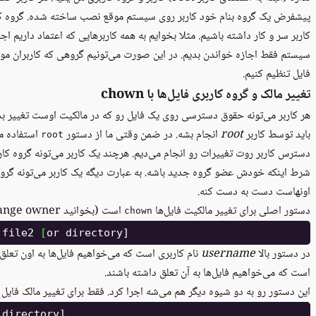
پیشفرض یک گروه بنام خود کاربر روی سیستم موقع نصب ساخته شده. گروه کار
کاربر سر و کار داشته باشیم. مثلا بخوایم به همه کاربرهایی که اعتماد داریم اج
سیستم فقط اجازه خواندن بدیم. در این صورت می‌تونیم گروهی که کاربران مو
فایل تنظیم کنیم.
تغییر مالک و گروه کاربری فایل‌ها با chown
هر کاربر می‌تونه حقوق دسترسی روی یک فایل رو که در مالکیت اوست تغییر بده ا
باید توسط کاربر
root
انجام بشه. در ضمن وقتی ما از دستور
استفاده می
root
دسترس کاربر روت تغییرات رو انجام می‌دیم. هرچند یک کاربر می‌تونه گروه کار
شرط اینکه خودش عضو گروه جدید باشه. به عبارت دیگه یک کاربر می‌تونه گرو
اونهاست دست به دست کنه.
دستور اصلی برای تغییر مالکیت فایل‌ها
است (بخوانید change owner) به این ترتیب:
chown
 file2 
[
در دستور بالا
username
نام کاربری است که می‌خواهیم فایل‌ها به اون تعلق
است که می‌خواهیم فایل‌ها به آن تعلق داشته باشند.
این دستور رو به دو شیوه دیگر هم می‌شه اجرا کرد. فقط برای تغییر مالک فایل 