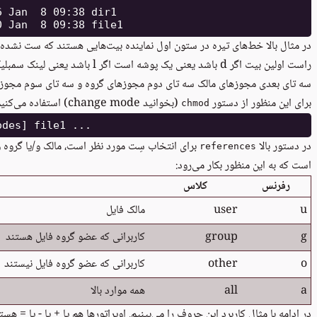
در مثال بالا خط‌های تیره در ستون اول نماینده بیت‌هایی هستند که ست نشده‌
راست اولین بیت اگر d باشد یعنی یک پوش
سه تای بعدی مجوزهای مالک سه تای دوم مجوزهای گروه و سه تای سوم مجوزها
برای این منظور از دستور
‏‎(بخوانید change mode) استفاده می‌کنیم:
chmod
در دستور بالا
برای انتخاب سِت مورد نظر است، مالک و/یا گروه و
references
است که به این منظور بکار می‌رود:
رفرنس
کلاس
u
user
مالک فایل
g
group
کاربرانی که عضو گروه فایل هستند
o
other
کاربرانی که عضو گروه فایل نیستند
a
all
همه موارد بالا
در ادامه با مثال کاربرد این حروف را می‌بینیم. اوپراتورها هم یا + یا - یا = هست