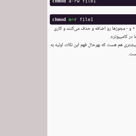
chmod 
chmod 
o
=
+ و - مجوزها رو اضافه و حذف می‌کنند و کاری
یشتری هم هست که بهرحال فهم این نکات اولیه به
ت.