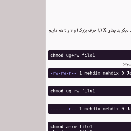
یا حالت‌ها هم همان حق خواندن و نوشتن و اجرا هستند که البته سه مود دیگر بنام‌های X (با حرف بزرگ) و s و t هم داریم
chmod 
یجه:
-rw-rw-r--
chmod 
-------r--
chmod 