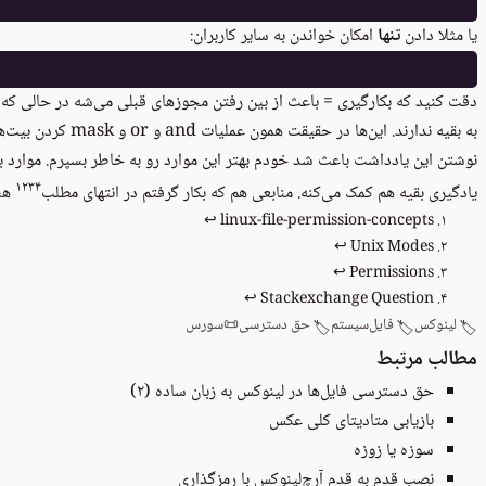
یا مثلا دادن
تنها
امکان خواندن به سایر کاربران:
دقت کنید که بکارگیری = باعث از بین رفتن مجوزهای قبلی می‌شه در حالی که 
به بقیه ندارند. این‌ها در حقیقت همون عملیات and و or و mask کردن بیت‌ها در کامپیوتره.
نوشتن این یادداشت باعث شد خودم بهتر این موارد رو به خاطر بسپرم. موارد ب
۱
۲
۳
۴
یادگیری بقیه هم کمک می‌کنه. منابعی هم که بکار گرفتم در انتهای مطلب
هس
↩
linux-file-permission-concepts
↩
Unix Modes
↩
Permissions
↩
Stackexchange Question
لینوکس
فایل‌سیستم
حق دسترسی
📜
سورس
🏷️
🏷️
🏷️
مطالب مرتبط
حق دسترسی فایل‌ها در لینوکس به زبان ساده (۲)
بازیابی متادیتای کلی عکس
سوزه یا زوزه
نصب قدم به قدم آرچ‌لینوکس با رمزگذاری