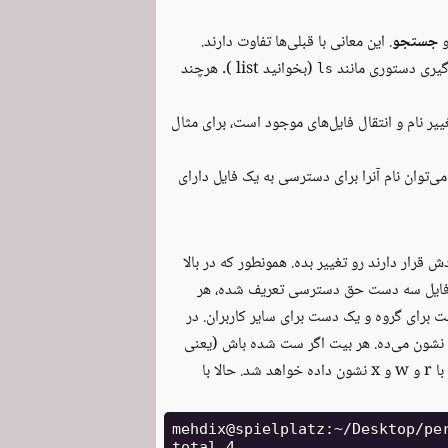
 
جستجو
. این معانی با قبلی‌ها تفاوت دارند.
گیری دستوری مانند
(بخوانید list ). هرچند
ls
یر نام و انتقال فایل‌های موجود است، برای مثال
توان نام آنرا برای دسترسی به یک فایل دارای
قرار دارند رو تغییر بده. همونطور که در بالا
ای هر فایل سه دست حق دسترسی تعریف شده، هر
رای گروه و یک دست برای سایر کاربران. در
 نشون می‌ده. هر بیت اگر ست شده باش (یعنی
مقدر ۱ بهش داده شده باشه) بسته به اینکه بیت خواندن یا نوشتن یا اجرا باشه با r و w و x نشون داده خواهد شد. حالا با
mehdix@spielplatz:~/Desktop/pe
total 4
