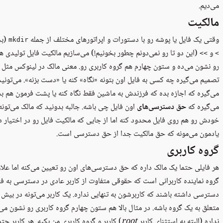
می‌دیم.
مالکیت
وقتی یک فایل یا پوشه رو با دستورات و اپراتورهای مختلف از جمله
(بخوانید
mkdir
و
(این دو تا رو نمی‌دونم چطور بخونیم!) می‌سازیم مالکیت فایل تولیدی هم
<<
<
رو نشون می‌ده و ستون چهارم هم گروه کاربری رو. معنی مالک در لینوکس مثل 
تصمیم می‌گیره چه کسی به فایل اون بتونه «نگاه» کنه یا «دست بزنه». می‌تونی
می‌گیره که اجازه بده که فرزندش به ماشین فقط نگاه کنه یا پشت فرمون هم بشی
می‌گیره که
حق دسترسی‌های
‌ اون فایل چی باشه. جالبه بدونید که مالک می‌ت
خودش رو هم روی فایل محدود کنه اما از جایی که مالکیت فایل رو در اختیار د
یادمون می‌مونه که حق مالکیت جدا از حق دسترسی است.
گروه کاربری
هر فایلی حتما یک مالک داره که حق دسترسی‌های اون رو تعیین می‌کنه اما علاوه
گروه نماینده کاربرانی است که حقوقی متفاوت از کاربر عادی در دسترسی به فای
دسترسی داشته باشند که کاربرشون به تنهایی نداره. یک کاربر می‌تونه در بیش 
متعلق به یک گروه باشه. در مثال بالا هم ستون چهارم گروه کاربری رو نشون می‌
نداره (البته به استثنای کاربر
root
) کاربر و گروه کاربری من یکیه. هر کاربر حت