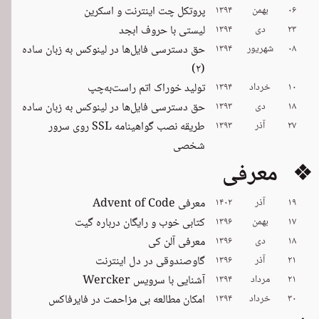
۰۶
بهمن
۱۳۹۴
پروتکل چت اینترنت و اسکرین
۲۳
دی
۱۳۹۴
لیستی با حروف ابجد
۰۸
شهریور
۱۳۹۴
حق دسترسی فایل‌ها در لینوکس به زبان ساده
(۲)
۱۰
خرداد
۱۳۹۴
تولید خوراک اتم راست‌به‌چپ
۱۸
دی
۱۳۹۳
حق دسترسی فایل‌ها در لینوکس به زبان ساده
۲۷
آذر
۱۳۹۳
طریقه نصب گواهینامه SSL روی سرور
شخصی
❖ معرفی
۱۹
آذر
۱۴۰۲
معرفی Advent of Code
۱۷
بهمن
۱۳۹۶
کتابی خوب و رایگان درباره گیت
۱۸
دی
۱۳۹۶
معرفی آلن کی
۲۱
آذر
۱۳۹۶
گاوصندوقی در دل اینترنت
۲۱
مرداد
۱۳۹۴
آشنایی با سرویس Wercker
۳۰
خرداد
۱۳۹۴
امکان مطالعه بی مزاحمت در فایرفاکس