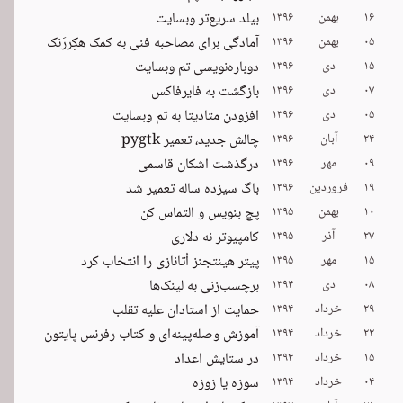
۱۶
بهمن
۱۳۹۶
بیلد سریع‌تر وبسایت
۰۵
بهمن
۱۳۹۶
آمادگی برای مصاحبه فنی به کمک هکِررَنک
۱۵
دی
۱۳۹۶
دوباره‌نویسی تم وبسایت
۰۷
دی
۱۳۹۶
بازگشت به فایرفاکس
۰۵
دی
۱۳۹۶
افزودن متادیتا به تم وبسایت
۲۴
آبان
۱۳۹۶
چالش جدید، تعمیر pygtk
۰۹
مهر
۱۳۹۶
درگذشت اشکان قاسمی
۱۹
فروردین
۱۳۹۶
باگ سیزده ساله تعمیر شد
۱۰
بهمن
۱۳۹۵
پچ بنویس و التماس کن
۲۷
آذر
۱۳۹۵
کامپیوتر نه دلاری
۱۵
مهر
۱۳۹۵
پیتر هینتجنز اُتانازی را انتخاب کرد
۰۸
دی
۱۳۹۴
برچسب‌زنی به لینک‌ها
۲۹
خرداد
۱۳۹۴
حمایت از استادان علیه تقلب
۲۲
خرداد
۱۳۹۴
آموزش وصله‌پینه‌ای و کتاب رفرنس پایتون
۱۵
خرداد
۱۳۹۴
در ستایش اعداد
۰۴
خرداد
۱۳۹۴
سوزه یا زوزه