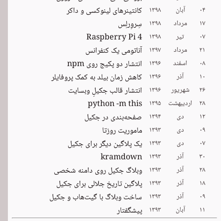
۰۴
آبان
۱۳۹۸
کانتینرهای لینوکسی و داکر
۱۷
مرداد
۱۳۹۸
سِروِرلِس
۰۷
تیر
۱۳۹۸
Raspberry Pi 4
۲۱
مرداد
۱۳۹۷
آناتومی یک کنفرانس
۰۸
اسفند
۱۳۹۶
انتشار دو پکیج روی npm
۱۰
آذر
۱۳۹۶
کاهش زمان بیلد به کمک پروفایلر
۲۶
شهریور
۱۳۹۶
انتشار قالب جکیلِ وبسایت
۲۸
اردیبهشت
۱۳۹۵
python -m this
۱۲
دی
۱۳۹۴
صفحه‌بندی در جکیل
۰۹
دی
۱۳۹۳
ماموریت روزتا
۰۷
دی
۱۳۹۳
یک پلاگین دیگر برای جکیل
۳۰
آذر
۱۳۹۳
kramdown
۲۸
آذر
۱۳۹۳
وبلاگ جکیل روی دامنه شخصی
۱۸
آذر
۱۳۹۳
پلاگین تاریخ جلالی برای جکیل
۰۹
آذر
۱۳۹۳
ساخت وبلاگ با گیت‌هاب و جکیل
۱۱
آبان
۱۳۹۳
پیشگفتار