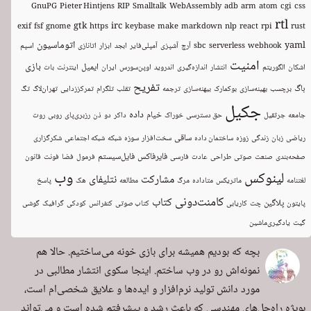
GnuPG
Pieter Hintjens
RIP
Smalltalk
WebAssembly
adb
arm
atom
cgi
css
rtl
gtk
irc
exif
fsf
gnome
https
keybase
make
markdown
nlp
react
rpi
rust
اتوماسیون
yaml
webhook
serverless
sbc
آرچ
آشپزی
آمپلی‌فایر
ابجد
ابزار
اتانازی
اسپم
امنیت
بازی
ایمیل
اشکان
الگوریتم
انتشار
اندازه‌گیری
اندروید
اوپن‌سورس
ایران
اینترنت
بات
تفریح
باگ
برچسب
بهینه‌سازی
بوکمارک
بیهنه‌سازی
ترجمه
تقلب
تلگرام
تمرکززدایی
تهران‌لاگ
تگ
جکیل
داده
خیام
جامعه
جرثقیل
حق دسترسی
خوراک
داکر
دو
ذن
رزبری‌پای
روبی
روت
ساقی
ریاضی
زبان
زندگی
زوزه
ساختمان داده
سخت‌افزار
سوزه
شبکه
شبکه اجتماعی
شکرگزاری
فایرفاکس
فایل‌سیستم
صفحه‌بندی
صنعت
صوتی
طراحی
عادت
فارسی
فرمول
فضا
فونت
قانون
وب
لینوکس
مشارکت
نتلیفای
لغتنامه
ماتریکس
متاداده
مرگ
مطالعه
هک
پاسخ
کامنت‌دونی
کتاب
پلاگین
پایتون
چت
کاریابی
کتاب صوتی
کنفرانس
کودکی
گرافیک
گوشی
گیت
یادگیری‌ماشین
بچه که بودیم همیشه برای بازی خونه می‌ساختیم. حالا هم
نمونه‌اش رو در وب ساختم. اینجا سکوی انتشار مطالبی در
مورد دانش تولید نرم‌افزار و ایده‌ها و علایق شخصی‌ام است،
بویژه راه‌حل‌های مهندسی که باعث رشد و پیشرفتم شده است و می‌تواند