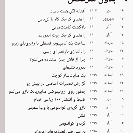
۱۶
دی
۱۴۰۴
آفتابه لگن هفت دست
۱۳
شهریور
۱۴۰۱
راهنمای کوچک کار با کَن‌باس
۱۴
آذر
۱۴۰۰
بازگشت کامنت‌دونی
۱۴
آبان
۱۴۰۰
راهنمای کوچک روت اندروید
۱۵
مرداد
۱۴۰۰
ساخت یک کامپیوتر فسقلی با رزبری‌پای زیرو
۲۳
خرداد
۱۴۰۰
راه‌اندازی باونسر آی‌آر‌سی
۰۶
خرداد
۱۴۰۰
چرا از فلان چیز استفاده می‌کنم؟
۰۱
خرداد
۱۴۰۰
بدرود نتلیفای
۲۹
اسفند
۱۳۹۹
یک سایت‌ساز کوچک
۲۳
اسفند
۱۳۹۹
گزارش تغییرات اساسی در پیش رو
۲۱
اسفند
۱۳۹۹
چطور روی آرچ‌لینوکس سایبرپانک بازی می‌کنم
۰۸
دی
۱۳۹۹
ضبط و انتشار ۱۰۶ رباعی خیام
۰۹
آذر
۱۳۹۹
بازی گربه‌ی کوانتومی با وب‌اسمبلی
۱۹
آبان
۱۳۹۹
فلفل
۰۴
آبان
۱۳۹۹
گربه‌ی کوانتومی
۱۰
آبان
۱۳۹۸
بررسی فنی لغتنامه‌های امروزی