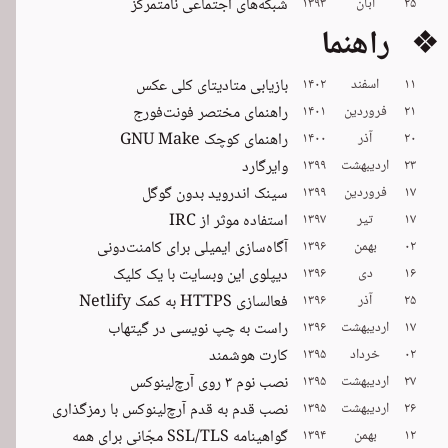
۲۵
آبان
۱۳۹۳
شبکه‌های اجتماعی نامتمرکز
❖ راهنما
۱۱
اسفند
۱۴۰۲
بازیابی متادیتای کلی عکس
۲۱
فروردین
۱۴۰۱
راهنمای مختصر فونت‌فورج
۲۰
آذر
۱۴۰۰
راهنمای کوچک GNU Make
۲۳
اردیبهشت
۱۳۹۹
وایرگارد
۱۷
فروردین
۱۳۹۹
سینک اندروید بدون گوگل
۱۷
تیر
۱۳۹۷
استفاده موثر از IRC
۰۲
بهمن
۱۳۹۶
آگاه‌سازی ایمیلی برای کامنت‌دونی
۱۶
دی
۱۳۹۶
دیپلوی این وبسایت با یک کلیک
۲۵
آذر
۱۳۹۶
فعالسازی HTTPS به کمک Netlify
۱۷
اردیبهشت
۱۳۹۶
راست به چپ نویسی در گیتهاب
۰۲
خرداد
۱۳۹۵
کارت هوشمند
۲۷
اردیبهشت
۱۳۹۵
نصب نوم ۳ روی آرچ‌لینوکس
۲۶
اردیبهشت
۱۳۹۵
نصب قدم به قدم آرچ‌لینوکس با رمزگذاری
۱۲
بهمن
۱۳۹۴
گواهینامه SSL/TLS مجّانی برای همه