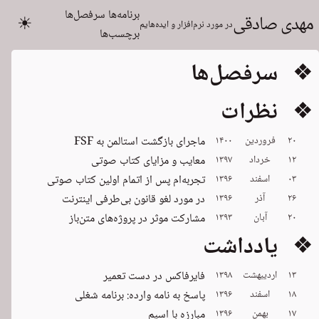
برنامه‌ها
سرفصل‌ها
مهدی صادقی
☀
در مورد نرم‌افزار و ایده‌هایم
برچسب‌ها
❖ سرفصل‌ها
❖ نظرات
۲۰
فروردین
۱۴۰۰
ماجرای بازگشت استالمن به FSF
۱۲
خرداد
۱۳۹۷
معایب و مزایای کتاب صوتی
۰۳
اسفند
۱۳۹۶
تجربه‌ام پس از اتمام اولین کتاب صوتی
۲۶
آذر
۱۳۹۶
در مورد لغو قانون بی‌طرفی اینترنت
۲۰
آبان
۱۳۹۳
مشارکت موثر در پروژه‌های متن‌باز
❖ یادداشت
۱۳
اردیبهشت
۱۳۹۸
فایرفاکس در دست تعمیر
۱۸
اسفند
۱۳۹۶
پاسخ به نامه وارده: برنامه شغلی
۱۷
بهمن
۱۳۹۶
مبارزه با اسپم