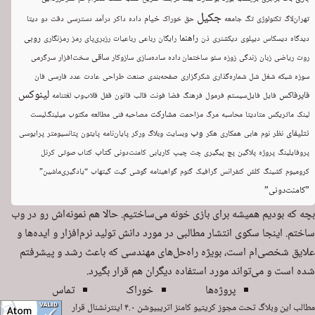
جکیل
خیام
تهران‌لاگ
تکنولوژی
تگ
جامعه
حق
خوراک
داده
داکر
درآمد
دسترسی
دقت
دو
دیتا
راهنما
روبی
دیدگاه
دیسکاس
دیپلوی
دیکشنری
ذن
رایگان
رباعی
رباعیات
رزبری‌پای
رمز
رمزنگاری
ساقی
روت
ریاضی
زبان
زندگی
زوزه
سئو
ساختمان داده
ساده‌سازی
سازوکار
سخت‌افزار
سرگرمی
سوزه
شبکه
شغل
شل
شماره‌گذاری
شکرگزاری
صفحه‌بندی
صنعت
طراحی
عادت
عدد
فارسی
فان
لینوکس
فایرفاکس
فایل
فایل‌سیستم
فرمول
فرهنگ
فضا
فونت
قالب
قانون
قفل
قلاب‌وب
لغتنامه
مشارکت
لینک
ماتریکس
متادیتا
محاسبه
مرگ
مزاحمت
مصاحبه فنی
مطالعه
مکتوب
میلینگ‌لیست
وب
نتلیفای
نظر
نوم
هابی
همکاری
هکر
وبسایت
وبلاگ
ورکر
پایان‌نامه
پایتون
پتانسیومتر
پرایوسی
کتاب
پروفایلینگ
پروژه
پلاگین
پچ
پیگیری
چت
چیپ
کاریابی
کامنت‌دونی
کتاب صوتی
کرنل
کرومیوم
کشینگ
کلش
کنفرانس
گرافیک
گنوم
گواهینامه
گوشی
گیت
گیتهاب
“یادگیری‌ماشین”
”کامنت‌دونی”
بچه که بودیم همیشه برای بازی خونه می‌ساختیم. حالا هم نمونه‌اش رو در وب
ساختم. اینجا سکوی انتشار مطالبی در مورد دانش تولید نرم‌افزار و ایده‌ها و
علایق شخصی‌ام است، بویژه راه‌حل‌های مهندسی که باعث رشد و پیشرفتم
شده است و می‌تواند مورد استفاده دیگران هم قرار بگیرد.
پروژه‌ها
خوراک
تماس
مطالب این وبلاگ تحت مجوز
کریتیو کامنز اتریبیوشن ۴.۰ اینترنشنال
قرار