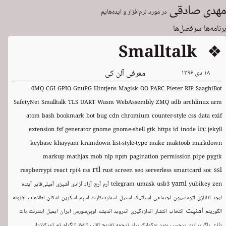
مهدی صادقی
در مورد نرم‌افزار و ایده‌هایم
برنامه‌ها
سرفصل‌ها
❖ Smalltalk
۱۸ دی ۱۳۹۶
معرفی آلن کی
0MQ
CGI
GPIO
GnuPG
Hintjens
Magisk
OO
PARC
Pieter
RIP
SaaghiBot
SafetyNet
Smalltalk
TLS
UART
Wasm
WebAssembly
ZMQ
adb
archlinux
arm
atom
bash
bookmark
bot
bug
cdn
chromium
counter-style
css
data
exif
irc
extension
fsf
generator
gnome
gnome-shell
gtk
https
id
inode
jekyll
keybase
khayyam
kramdown
list-style-type
make
maktoob
markdown
markup
mathjax
mob
nlp
npm
pagination
permission
pipe
pygtk
rtl
ssl
raspberrypi
react
rpi4
rss
rust
screen
seo
serverless
smartcard
soc
yaml
zen
yubikey
usb3
umask
telegram
آرم
آرچ
آزاد
آزادی
آشپزی
آمپلی‌فایر
آینده
ابجد
اتانازی
اتوماسیون
اجتماعی
استاتیک
استیل
اسمارت‌کارت
اسپم
اسکرین
اشکان
اطلاعات
افزونه
امنیت
الگوریتم
انتخاب
انتشار
اندازه‌گیری
اندروید
اندیشه
اوپن‌سورس
ایران
ایمیل
اینترنت
بات
بازی
باگ
برابری
برچسب
بورد
بوکمارک
بیلد
ترجمه
تفریح
تقلب
تلفظ
تلگرام
تم
تمرکززدایی