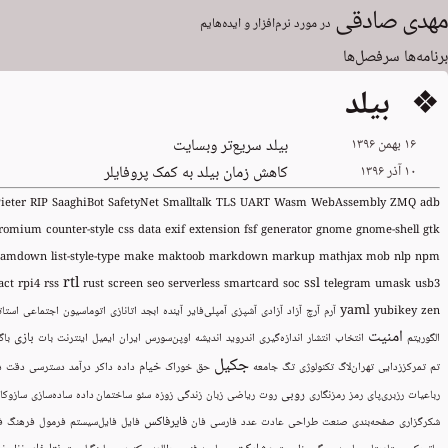
مهدی صادقی
در مورد نرم‌افزار و ایده‌هایم
برنامه‌ها
سرفصل‌ها
❖ بیلد
۱۶ بهمن ۱۳۹۶
بیلد سریع‌تر وبسایت
۱۰ آذر ۱۳۹۶
کاهش زمان بیلد به کمک پروفایلر
ieter
RIP
SaaghiBot
SafetyNet
Smalltalk
TLS
UART
Wasm
WebAssembly
ZMQ
adb
romium
counter-style
css
data
exif
extension
fsf
generator
gnome
gnome-shell
gtk
ramdown
list-style-type
make
maktoob
markdown
markup
mathjax
mob
nlp
npm
rtl
ssl
act
rpi4
rss
rust
screen
seo
serverless
smartcard
soc
telegram
umask
usb3
yaml
zen
yubikey
آرم
آرچ
آزاد
آزادی
آشپزی
آمپلی‌فایر
آینده
ابجد
اتانازی
اتوماسیون
اجتماعی
استا
امنیت
بازی
الگوریتم
انتخاب
انتشار
اندازه‌گیری
اندروید
اندیشه
اوپن‌سورس
ایران
ایمیل
اینترنت
بات
باگ
جکیل
خیام
تم
تمرکززدایی
تهران‌لاگ
تکنولوژی
تگ
جامعه
حق
خوراک
داده
داکر
درآمد
دسترسی
دقت
د
روبی
رباعیات
رزبری‌پای
رمز
رمزنگاری
روت
ریاضی
زبان
زندگی
زوزه
سئو
ساختمان داده
ساده‌سازی
سازوکار
فایرفاکس
شکرگزاری
صفحه‌بندی
صنعت
طراحی
عادت
عدد
فارسی
فان
فایل
فایل‌سیستم
فرمول
فرهنگ
ف