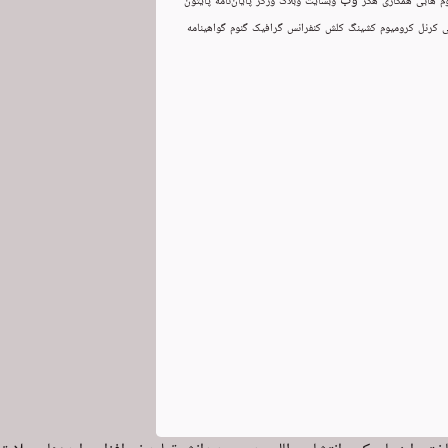
وب
م
هابی
همکاری
هکر
وبسایت
وبلاگ
ورکر
پایان‌نامه
پایتون
ی
کرنل
کرومیوم
کشینگ
کلش
کنفرانس
گرافیک
گنوم
گواهینامه