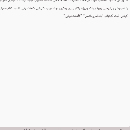
مشارکت
نتلیفای
ماتریکس
متادیتا
محاسبه
مرگ
مزاحمت
مصاحبه فنی
مطالعه
مکتوب
میلینگ‌لیست
نظر
نو
کتاب
پتانسیومتر
پرایوسی
پروفایلینگ
پروژه
پلاگین
پچ
پیگیری
چت
چیپ
کاریابی
کامنت‌دونی
کتاب صوت
”کامنت‌دونی”
گوشی
گیت
گیتهاب
“یادگیری‌ماشین”