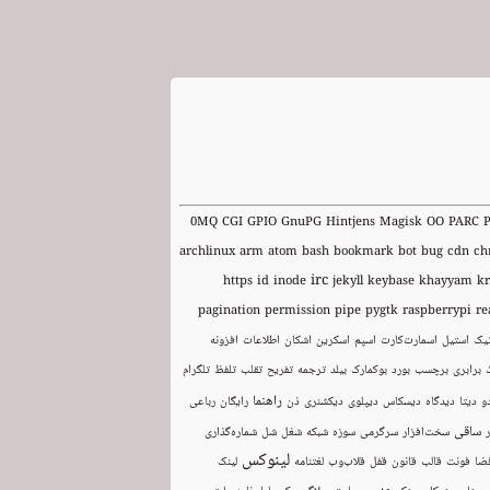
0MQ
CGI
GPIO
GnuPG
Hintjens
Magisk
OO
PARC
P
archlinux
arm
atom
bash
bookmark
bot
bug
cdn
ch
irc
https
id
inode
jekyll
keybase
khayyam
k
pagination
permission
pipe
pygtk
raspberrypi
re
تیک
استیل
اسمارت‌کارت
اسپم
اسکرین
اشکان
اطلاعات
افزونه
برابری
برچسب
بورد
بوکمارک
بیلد
ترجمه
تفریح
تقلب
تلفظ
تلگرام
راهنما
و
دیتا
دیدگاه
دیسکاس
دیپلوی
دیکشنری
ذن
رایگان
رباعی
ساقی
سخت‌افزار
سرگرمی
سوزه
شبکه
شغل
شل
شماره‌گذاری
لینوکس
ضا
فونت
قالب
قانون
قفل
قلاب‌وب
لغتنامه
لینک