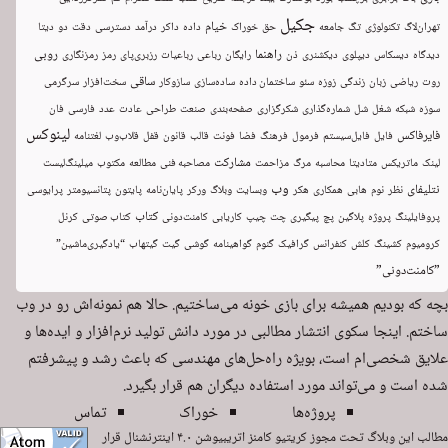
جکیل
خیام
تهران‌لاگ
تکنولوژی
تگ
جامعه
حق
خوراک
داده
داکر
درآمد
دسترسی
دقت
دو
دیتا
راهنما
روبی
دیدگاه
دیسکاس
دیپلوی
دیکشنری
ذن
رایگان
رباعی
رباعیات
رزبری‌پای
رمز
رمزنگاری
ساقی
روت
ریاضی
زبان
زندگی
زوزه
سئو
ساختمان داده
ساده‌سازی
سازوکار
سخت‌افزار
سرگرمی
سوزه
شبکه
شغل
شل
شماره‌گذاری
شکرگزاری
صفحه‌بندی
صنعت
طراحی
عادت
عدد
فارسی
فان
لینوکس
فایرفاکس
فایل
فایل‌سیستم
فرمول
فرهنگ
فضا
فونت
قالب
قانون
قفل
قلاب‌وب
لغتنامه
مشارکت
لینک
ماتریکس
متادیتا
محاسبه
مرگ
مزاحمت
مصاحبه فنی
مطالعه
مکتوب
میلینگ‌لیست
وب
نتلیفای
نظر
نوم
هابی
همکاری
هکر
وبسایت
وبلاگ
ورکر
پایان‌نامه
پایتون
پتانسیومتر
پرایوسی
کتاب
پروفایلینگ
پروژه
پلاگین
پچ
پیگیری
چت
چیپ
کاریابی
کامنت‌دونی
کتاب صوتی
کرنل
کرومیوم
کشینگ
کلش
کنفرانس
گرافیک
گنوم
گواهینامه
گوشی
گیت
گیتهاب
“یادگیری‌ماشین”
”کامنت‌دونی”
بچه که بودیم همیشه برای بازی خونه می‌ساختیم. حالا هم نمونه‌اش رو در وب
ساختم. اینجا سکوی انتشار مطالبی در مورد دانش تولید نرم‌افزار و ایده‌ها و
علایق شخصی‌ام است، بویژه راه‌حل‌های مهندسی که باعث رشد و پیشرفتم
شده است و می‌تواند مورد استفاده دیگران هم قرار بگیرد.
پروژه‌ها
خوراک
تماس
مطالب این وبلاگ تحت مجوز
کریتیو کامنز اتریبیوشن ۴.۰ اینترنشنال
قرار