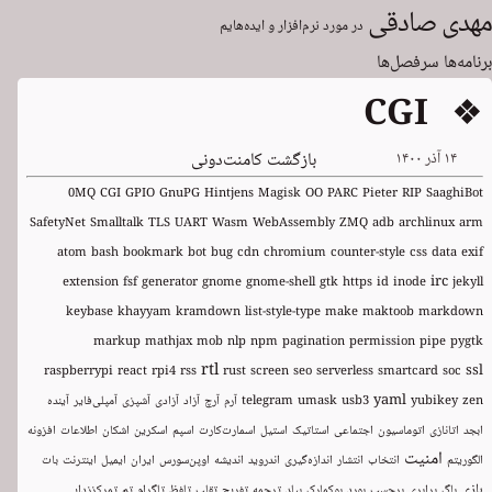
مهدی صادقی
در مورد نرم‌افزار و ایده‌هایم
برنامه‌ها
سرفصل‌ها
❖ CGI
۱۴ آذر ۱۴۰۰
بازگشت کامنت‌دونی
0MQ
CGI
GPIO
GnuPG
Hintjens
Magisk
OO
PARC
Pieter
RIP
SaaghiBot
SafetyNet
Smalltalk
TLS
UART
Wasm
WebAssembly
ZMQ
adb
archlinux
arm
atom
bash
bookmark
bot
bug
cdn
chromium
counter-style
css
data
exif
irc
extension
fsf
generator
gnome
gnome-shell
gtk
https
id
inode
jekyll
keybase
khayyam
kramdown
list-style-type
make
maktoob
markdown
markup
mathjax
mob
nlp
npm
pagination
permission
pipe
pygtk
rtl
ssl
raspberrypi
react
rpi4
rss
rust
screen
seo
serverless
smartcard
soc
yaml
zen
yubikey
usb3
umask
telegram
آرم
آرچ
آزاد
آزادی
آشپزی
آمپلی‌فایر
آینده
ابجد
اتانازی
اتوماسیون
اجتماعی
استاتیک
استیل
اسمارت‌کارت
اسپم
اسکرین
اشکان
اطلاعات
افزونه
امنیت
الگوریتم
انتخاب
انتشار
اندازه‌گیری
اندروید
اندیشه
اوپن‌سورس
ایران
ایمیل
اینترنت
بات
بازی
باگ
برابری
برچسب
بورد
بوکمارک
بیلد
ترجمه
تفریح
تقلب
تلفظ
تلگرام
تم
تمرکززدایی