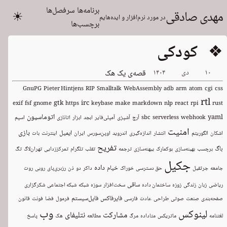
برنامه‌ها
سرفصل‌ها
مهدی صادقی
☀
در مورد نرم‌افزار و ایده‌هایم
برچسب‌ها
❖ کودکی
۱۰
دی
۱۴۰۴
قصه‌ی یک هک
GnuPG
Pieter Hintjens
RIP
Smalltalk
WebAssembly
adb
arm
atom
cgi
css
rtl
gtk
irc
exif
fsf
gnome
https
keybase
make
markdown
nlp
react
rpi
rust
اتوماسیون
yaml
webhook
serverless
sbc
آرچ
آشپزی
آمپلی‌فایر
ابجد
ابزار
اتانازی
اسپم
امنیت
بازی
ایمیل
اشکان
الگوریتم
انتشار
اندازه‌گیری
اندروید
اوپن‌سورس
ایران
اینترنت
بات
تفریح
باگ
برچسب
بهینه‌سازی
بوکمارک
بیهنه‌سازی
ترجمه
تقلب
تلگرام
تمرکززدایی
تهران‌لاگ
تگ
جکیل
داده
خیام
جامعه
جرثقیل
حق دسترسی
خوراک
داکر
دو
ذن
رزبری‌پای
روبی
روت
ساقی
ریاضی
زبان
زندگی
زوزه
ساختمان داده
سخت‌افزار
سوزه
شبکه
شبکه اجتماعی
شکرگزاری
فایرفاکس
فایل‌سیستم
صفحه‌بندی
صنعت
صوتی
طراحی
عادت
فارسی
فرمول
فضا
فونت
قانون
وب
لینوکس
مشارکت
نتلیفای
لغتنامه
ماتریکس
متاداده
مرگ
مطالعه
هک
پاسخ