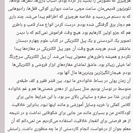
هرچیزی که تصورش را بکنید باز کرده بودم، اسباب بازی‌ها، تلفن‌ها، لوله‌ها،
تلویزیون‌ قدیمی‌مان، ساعت مچی، ساعت دیواری کوکی، قفل‌ها، رادیوهایی
که به دستم می‌رسید و خلاصه هرچیزی که اطرافم پیدا می‌شد. چند باری
هم دچار برق گرفتگی شده بودم. درست کردن انواع مدار لامپ و باطری
هم که جزو اولین کارهایم بود. هیچ وقت فراموش نمی‌کنم که با دیدن
تصویر یک انبردستی و یک پیل الکتریکی در کتاب علوم چهارم دبستان
عاشقش شدم. هرچند هیچ وقت آن جور پیل الکتریکی در مغازه‌ها پیدا
نکردم و همیشه باطری‌های معمولی پیدا می‌شد. آن پیل الکتریکی سرخ‌رنگ
اما خیلی زیباتر بود. عاشق تماشای مغازه‌های ابزار فروشی و الکتریکی‌ها
بودم. هیجان‌انگیزترین ویترین‌ها مال آنها بود.
آن زمان پولی در بساط خانواده‌ی ما نبود. بین قشر فقیر و کف طبقه‌ی
متوسط در نوسان بودیم. مثل بسیاری از دهه‌ی شصتی‌ها هم و غم خانواده
آوردن غذا سر سفره و سایبانی بالای سر بود. با این شرایط جایی برای
کلاس کمکی یا خرید وسایل آموزشی و مانند اینها نبود. بنابراین خلاقیت
کودکانه‌ی من و بسیاری مانند من جایی برای شکوفایی نداشت و در نتیجه
از هر فرصتی برای انفجار خلاقیت استفاده می‌کردیم. من نمی‌دانم که آن
معلم جوان از درخواست انجام کاردستی از ما چه منظوری داشت. راستش