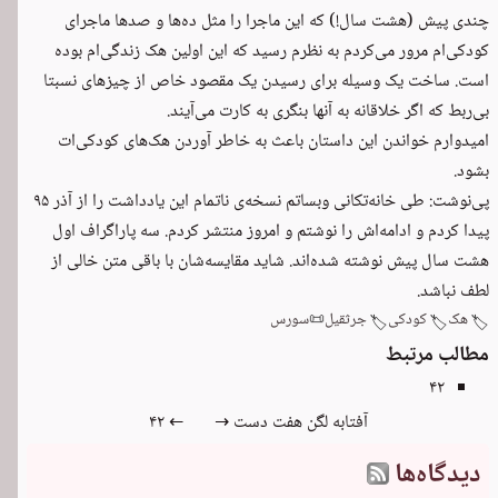
چندی پیش (هشت سال!) که این ماجرا را مثل ده‌ها و صدها ماجرای
کودکی‌ام مرور می‌کردم به نظرم رسید که این اولین هک زندگی‌ام بوده
است. ساخت یک وسیله برای رسیدن یک مقصود خاص از چیزهای نسبتا
بی‌ربط که اگر خلاقانه به آنها بنگری به کارت می‌آیند.
امیدوارم خواندن این داستان باعث به خاطر آوردن هک‌های کودکی‌ات
بشود.
پی‌نوشت: طی خانه‌تکانی وبساتم نسخه‌ی ناتمام این یادداشت را از آذر ۹۵
پیدا کردم و ادامه‌اش را نوشتم و امروز منتشر کردم. سه پاراگراف اول
هشت سال پیش نوشته شده‌اند. شاید مقایسه‌شان با باقی متن خالی از
لطف نباشد.
هک
کودکی
جرثقیل
📜
سورس
🏷️
🏷️
🏷️
مطالب مرتبط
۴۲
آفتابه لگن هفت دست →
← ۴۲
دیدگاه‌ها