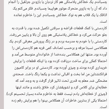
چسباندم. یک خط‌کش پلاستکی هم کار نردبان یا بازودی جرثقیل را انجام
داد که آن را به بازوی متحرک موتور هواپیما چسباندم. فکر می‌کنم یک
اتاقک یا یک قلاب هم به نوک خط‌کش چسباندم. این را خاطرم نمانده
است.
کاردستی با کمک قطعات قراضه و سرقتی تکمیل شده بود. با قدرت به
جلو حرکت می‌کرد و خط‌کش پلاستیکی هم روی آن بالا و پایین می‌رفت.
کاردستی را با خودم به مدرسه بردم و در زنگ پرورشی معرفی کردم. یک
همکلاسی نسبتا مرفه و برحسب تصادف کمی فربه هم کاردستی‌اش را
آورده بود. منتها این همکلاسی بنده‌خدا از خانواده‌ای متوسط می‌آمد و
احتمالا کمکی برای ساخت دریافت کرده بود یا اینکه قطعات را برایش
خریداری کرده بودند و چیزی آورده بود. کاردستی او در برابر کامیون
فرانکنشتاین من اما بخت و اقبالی نداشت و یکجا رنگ باخت. صحنه‌ی
مضحکی شد. معلم به قدری تحت تاثیر قرار گرفت و به وجد آمد که
خطابه‌ای برای کلاس کرد و تشویقشان کرد خلاق باشند و مانند اینها
(چیزی از خطابه‌اش یادم نیست فقط به خاطرم مانده بسیار تحسینم کرد).
احتمالا یکی از بدترین خاطرات آن همکلاس بینوا را هم برایش رقم زده
است.