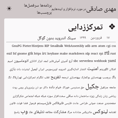
برنامه‌ها
سرفصل‌ها
مهدی صادقی
☀
در مورد نرم‌افزار و ایده‌هایم
برچسب‌ها
❖ تمرکززدایی
۱۷
فروردین
۱۳۹۹
سینک اندروید بدون گوگل
GnuPG
Pieter Hintjens
RIP
Smalltalk
WebAssembly
adb
arm
atom
cgi
css
rtl
gtk
irc
exif
fsf
gnome
https
keybase
make
markdown
nlp
react
rpi
rust
اتوماسیون
yaml
webhook
serverless
sbc
آرچ
آشپزی
آمپلی‌فایر
ابجد
ابزار
اتانازی
اسپم
امنیت
بازی
ایمیل
اشکان
الگوریتم
انتشار
اندازه‌گیری
اندروید
اوپن‌سورس
ایران
اینترنت
بات
تفریح
باگ
برچسب
بهینه‌سازی
بوکمارک
بیهنه‌سازی
ترجمه
تقلب
تلگرام
تمرکززدایی
تهران‌لاگ
تگ
جکیل
داده
خیام
جامعه
جرثقیل
حق دسترسی
خوراک
داکر
دو
ذن
رزبری‌پای
روبی
روت
ساقی
ریاضی
زبان
زندگی
زوزه
ساختمان داده
سخت‌افزار
سوزه
شبکه
شبکه اجتماعی
شکرگزاری
فایرفاکس
فایل‌سیستم
صفحه‌بندی
صنعت
صوتی
طراحی
عادت
فارسی
فرمول
فضا
فونت
قانون
وب
لینوکس
مشارکت
نتلیفای
لغتنامه
ماتریکس
متاداده
مرگ
مطالعه
هک
پاسخ